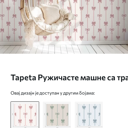
Tapeta Ружичасте машне са тра
позадини бр. a01074
Овај дизајн је доступан у другим бојама: