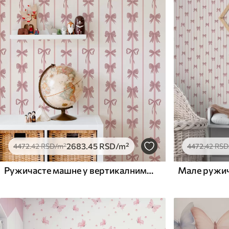
Доступни материјали
Стандард
Премиум
4472
.42
5525
.00
2683
.45
RSD
/m²
3315
.00
RSD
/
2683
.45
RSD
/m²
4472
.42
RSD
/m²
4472
.42
RSD
Ружичасте машне у вертикалним пругама на светлој позадини