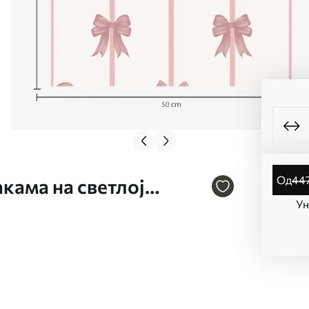
од
44
кама на светлој
Ун