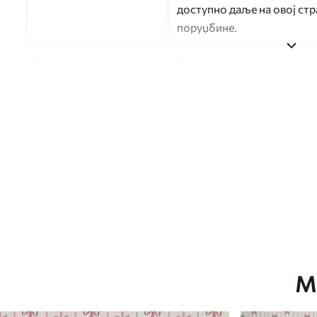
доступно даље на овој ст
поруџбине.
Аутор
Дизајн студио Uwalls
Број артикла
a01074
Финисхинг
Полу-мат.
Производња
Слика се штампа у вашој н
траке ширине до 50 цм.
Додатне опције
Можете додати лак и/или л
Чишћење
Тапета се може нежно очи
завршном обрадом лакова 
М
Метод примене
Беспрекорна апликација