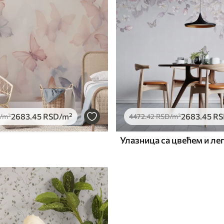
2683
.45
RSD
/m²
2683
.45
RS
/m²
4472
.42
RSD
/m²
Улазница са цвећем и л