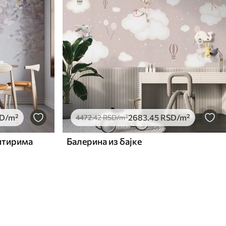
D
/m²
2683
.45
RSD
/m²
4472
.42
RSD
/m²
ептирима
Балерина из бајке