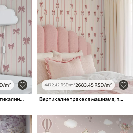
D
/m²
2683
.45
RSD
/m²
4472
.42
RSD
/m²
Ружичасте машне на вертикалним пругама на светлој позадини
Вертикалне траке са машнама, позадина боје слоноваче