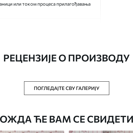
раници или током процеса прилагођавања
РЕЦЕНЗИЈЕ О ПРОИЗВОДУ
аведеној величини, исечена на идентичне
ПОГЛЕДАЈТЕ СВУ ГАЛЕРИЈУ
епак за тапете.
стити меким сунђером. Позадине са
могу се очистити водом.
ОЖДА ЋЕ ВАМ СЕ СВИДЕТИ