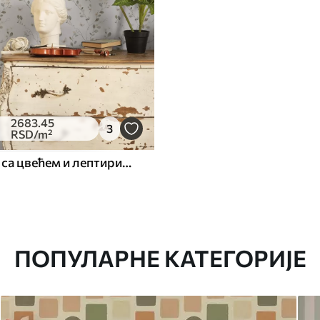
2683
.45
3
RSD
/m²
Танке гране са цвећем и лептирима на белој позадини
ПОПУЛАРНЕ КАТЕГОРИЈЕ