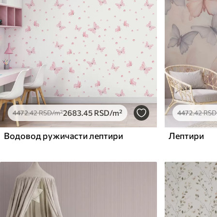
2683
.45
RSD
/m²
4472
.42
RSD
/m²
4472
.42
RSD
Водовод ружичасти лептири
Лептири