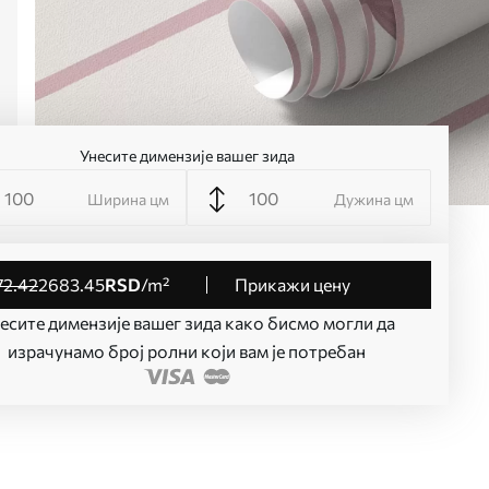
Унесите димензије вашег зида
Ширина цм
Дужина цм
72
.42
2683
.45
RSD
/m²
Прикажи цену
есите димензије вашег зида како бисмо могли да
израчунамо број ролни који вам је потребан