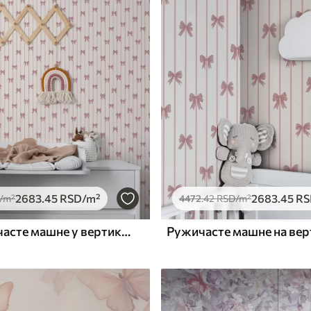
Премиум
6333
.33
m²
3800
.00
RSD
/m²
2683
.45
RSD
/m²
2683
.45
RS
/m²
4472
.42
RSD
/m²
Мале ружичасте машне у вертикалним пругама