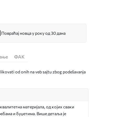
Повраћај новца у року од 30 дана
ћање
ФАК
zlikovati od onih na veb sajtu zbog podešavanja
квалитетна материјала, од којих сваки
ебама и буџетима. Више детаља је