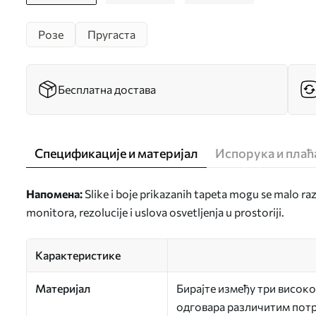
Розе
Пругаста
Бесплатна достава
Спецификације и материјал
Испорука и пла
Напомена:
Slike i boje prikazanih tapeta mogu se malo ra
monitora, rezolucije i uslova osvetljenja u prostoriji.
Карактеристике
Материјал
Бирајте између три високо
одговара различитим потр