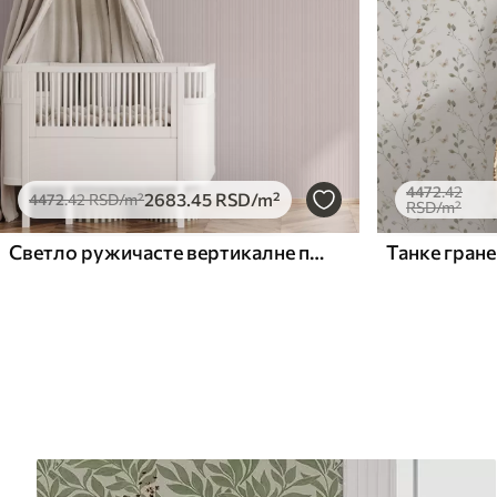
4472
.42
2683
.45
RSD
/m²
4472
.42
RSD
/m²
RSD
/m²
Светло ружичасте вертикалне пруге у нежном стилу