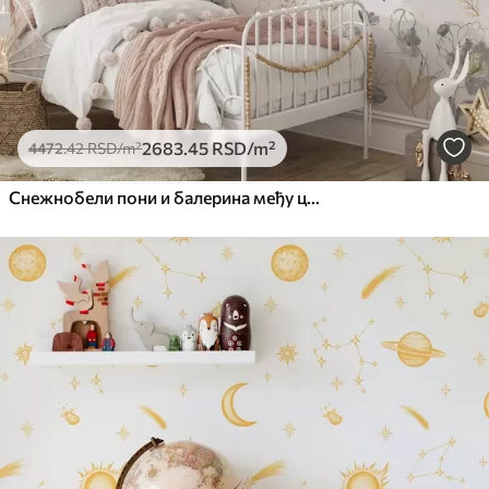
2683
.45
RSD
/m²
4472
.42
RSD
/m²
Снежнобели пони и балерина међу цвећем и облацима