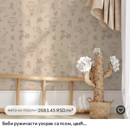
2683
.45
RSD
/m²
4472
.42
RSD
/m²
Беби ружичасти узорак са псом, цвећем и ваздухом