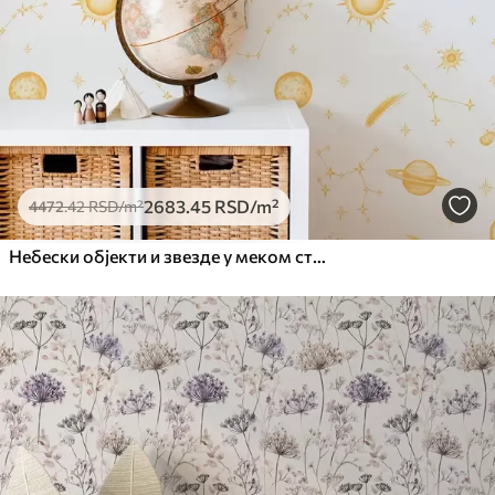
2683
.45
RSD
/m²
4472
.42
RSD
/m²
Небески објекти и звезде у меком стилу