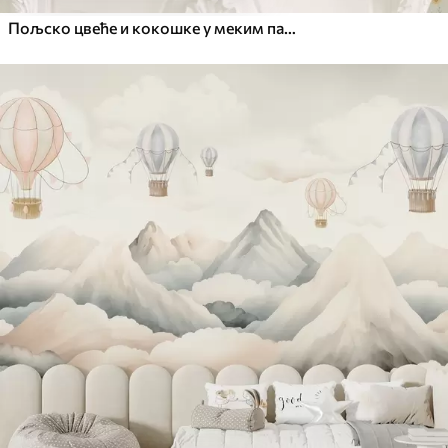
Пољско цвеће и кокошке у меким пастелним тоновима