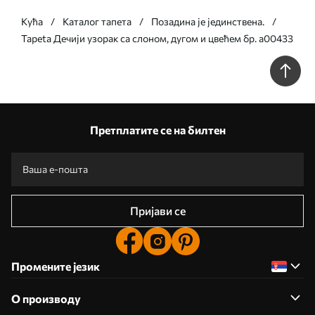
Кућа
Каталог тапета
Позадина је јединствена.
Tapeta Дечији узорак са слоном, дугом и цвећем бр. a00433
Претплатите се на билтен
Пријави се
Промените језик
О производу