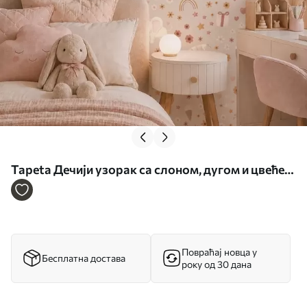
Tapeta Дечији узорак са слоном, дугом и цвећем
бр. a00433
Повраћај новца у
Бесплатна достава
року од 30 дана