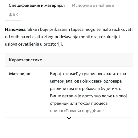
Спецификације и материјал
Испорука и плаћање
ФАК
Напомена:
Slike i boje prikazanih tapeta mogu se malo razlikovati
od onih na veb sajtu zbog podešavanja monitora, rezolucije i
uslova osvetljenja u prostoriji.
Карактеристике
Материјал
Бирајте између три висококвалитетна
материјала, од којих сваки одговара
различитим потребама и буџетима.
Више детаља је доступно даље на овој
страници или током процеса
прилагођавања поруџбине.
Аутор
Дизајн студио Uwalls