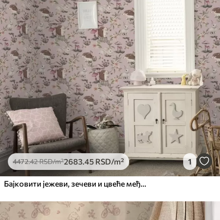
2683
.45
RSD
/m²
1
4472
.42
RSD
/m²
Бајковити јежеви, зечеви и цвеће међу печуркама на ружичастој позадини