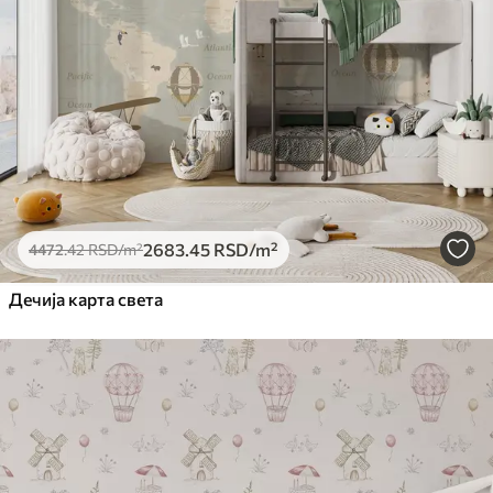
Стандард
4472
.42
2683
.45
RSD
/m²
Премиум
5525
.00
3315
.00
RSD
/m²
Премиум
2683
.45
RSD
/m²
4472
.42
RSD
/m²
6333
.33
3800
.00
RSD
/m²
Дечија карта света