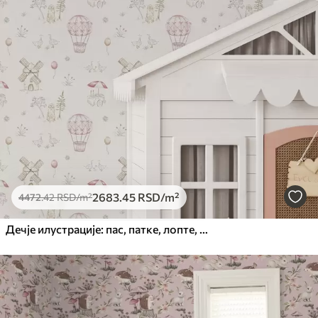
2683
.45
RSD
/m²
4472
.42
RSD
/m²
Дечје илустрације: пас, патке, лопте, млин