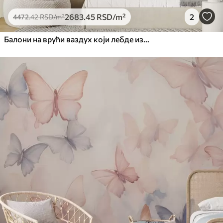
2683
.45
RSD
/m²
2
4472
.42
RSD
/m²
Балони на врући ваздух који лебде изнад планина у неутралним, меким пастелним тоновима