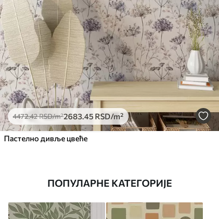
2683
.45
RSD
/m²
4472
.42
RSD
/m²
Пастелно дивље цвеће
ПОПУЛАРНЕ КАТЕГОРИЈЕ