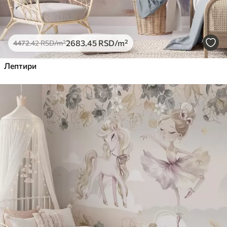
2683
.45
RSD
/m²
4472
.42
RSD
/m²
Лептири