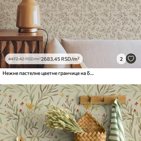
2683
.45
RSD
/m²
2
4472
.42
RSD
/m²
Нежне пастелне цветне гранчице на беж позадини