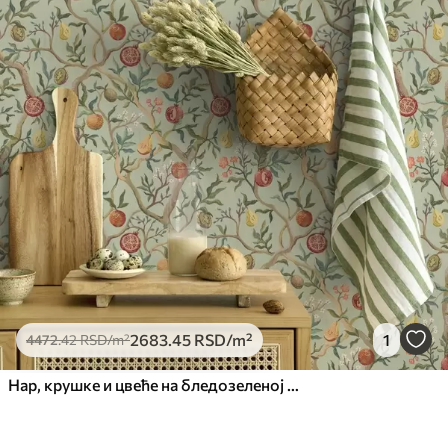
2683
.45
RSD
/m²
1
4472
.42
RSD
/m²
Нар, крушке и цвеће на бледозеленој позадини