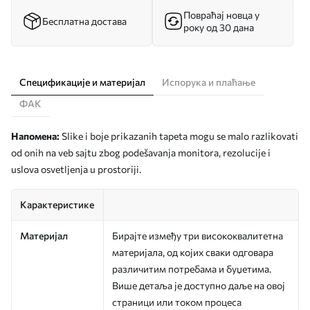
Повраћај новца у
Бесплатна достава
року од 30 дана
Спецификације и материјал
Испорука и плаћање
ФАК
Напомена:
Slike i boje prikazanih tapeta mogu se malo razlikovati
od onih na veb sajtu zbog podešavanja monitora, rezolucije i
uslova osvetljenja u prostoriji.
Карактеристике
Материјал
Бирајте између три висококвалитетна
материјала, од којих сваки одговара
различитим потребама и буџетима.
Више детаља је доступно даље на овој
страници или током процеса