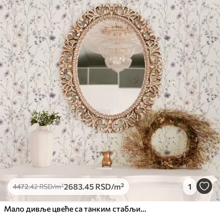
2683
.45
RSD
/m²
1
4472
.42
RSD
/m²
Мало дивље цвеће са танким стабљикама на светлој позадини