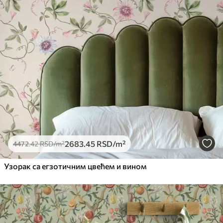
2683
.45
RSD
/m²
4472
.42
RSD
/m²
Узорак са егзотичним цвећем и вином