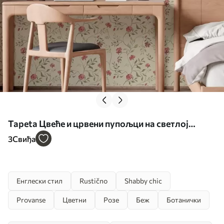
Tapeta Цвеће и црвени пупољци на светлој
позадини бр. a00114
3
Свиђа
Енглески стил
Rustično
Shabby chic
Provanse
Цветни
Розе
Беж
Ботанички