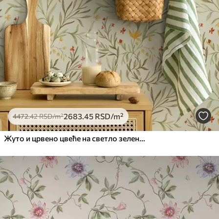
2683
.45
RSD
/m²
4472
.42
RSD
/m²
Жуто и црвено цвеће на светло зеленкастој позадини