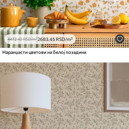
2683
.45
RSD
/m²
4472
.42
RSD
/m²
Наранџасти цветови на белој позадини