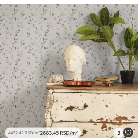
2683
.45
RSD
/m²
3
4472
.42
RSD
/m²