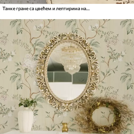
Танке гране са цвећем и лептирима на белој позадини