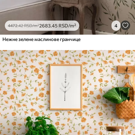
2683
.45
RSD
/m²
4
4472
.42
RSD
/m²
Нежне зелене маслинове гранчице