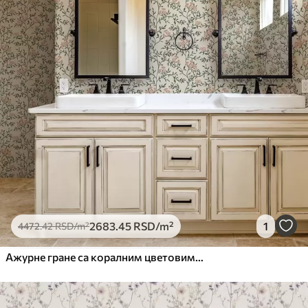
Метод примене
Беспрекорна апликација
Доступни материјали
Стандард
4472
.42
2683
.45
RSD
/m²
Премиум
5525
.00
3315
.00
RSD
/m²
Премиум
2683
.45
RSD
/m²
1
4472
.42
RSD
/m²
6333
.33
3800
.00
RSD
/m²
Ажурне гране са коралним цветовима, цветни узорак