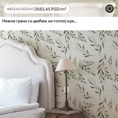
2683
.45
RSD
/m²
4472
.42
RSD
/m²
Нежне гране са цвећем на топлој кремастој позадини