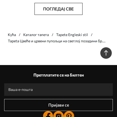
ПОГЛЕДАЈ СВЕ
Кућа
Каталог тапета
Tapete Engleski stil
Tapeta Цвеће и црвени пупољци на светлој позадини бр.
a00114
Претплатите се на билтен
Пријави се