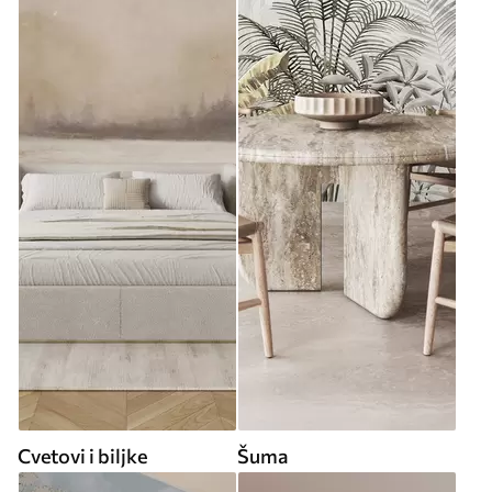
Cvetovi i biljke
Šuma