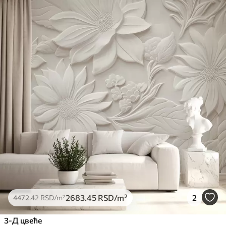
2683
.45
RSD
/m²
2
4472
.42
RSD
/m²
3-Д цвеће