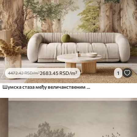
2683
.45
RSD
/m²
1
4472
.42
RSD
/m²
Шумска стаза међу величанственим дрвећем у акварелном стилу