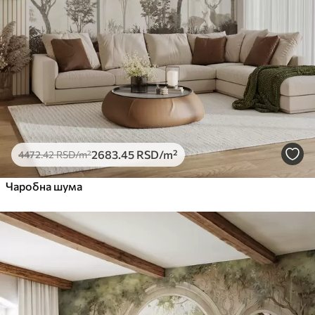
2683
.45
RSD
/m²
4472
.42
RSD
/m²
Чаробна шума