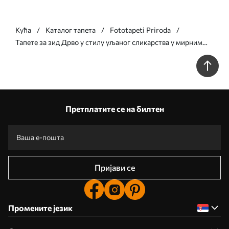
Кућа
Каталог тапета
Fototapeti Priroda
Тапете за зид Дрво у стилу уљаног сликарства у мирним
природним сиво-беж тоновима бр. w09919
Претплатите се на билтен
Пријави се
Промените језик