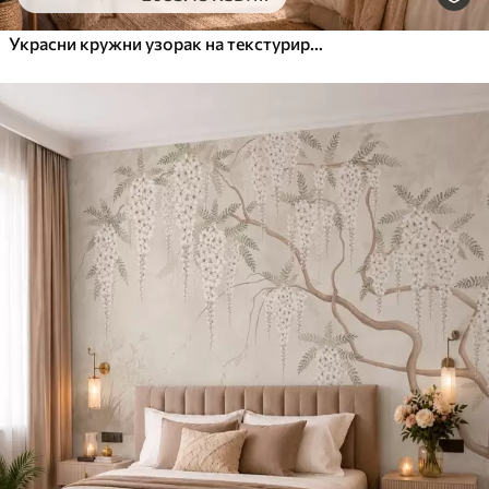
Украсни кружни узорак на текстурираној позадини