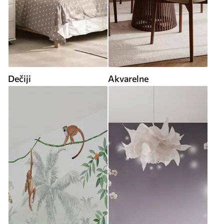
Dečiji
Akvarelne