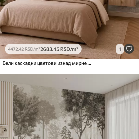
2683
.45
RSD
/m²
1
4472
.42
RSD
/m²
Бели каскадни цветови изнад мирне воде