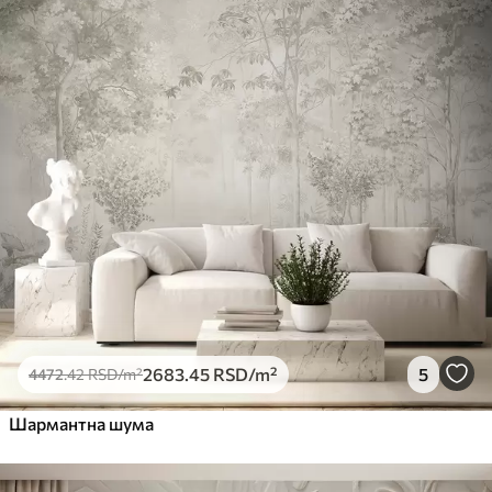
2683
.45
RSD
/m²
5
4472
.42
RSD
/m²
Шармантна шума