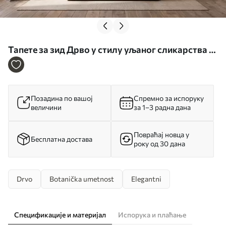
Тапете за зид Дрво у стилу уљаног сликарства у
мирним природним сиво-беж тоновима бр.
w09919
Позадина по вашој
Спремно за испоруку
величини
за 1–3 радна дана
Повраћај новца у
Бесплатна достава
року од 30 дана
Drvo
Botanička umetnost
Elegantni
Спецификације и материјал
Испорука и плаћање