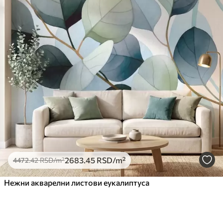
2683
.45
RSD
/m²
4472
.42
RSD
/m²
Нежни акварелни листови еукалиптуса