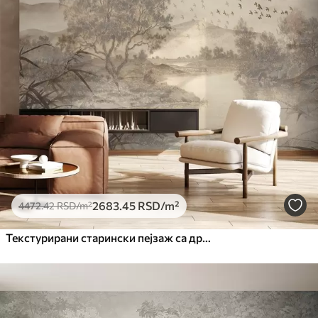
2683
.45
RSD
/m²
4472
.42
RSD
/m²
Текстурирани старински пејзаж са дрветом у близини реке и облачним небом, природна уметност у тоновима сепије