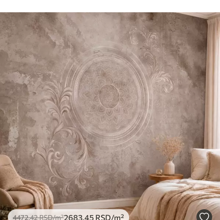
2683
.45
RSD
/m²
4472
.42
RSD
/m²