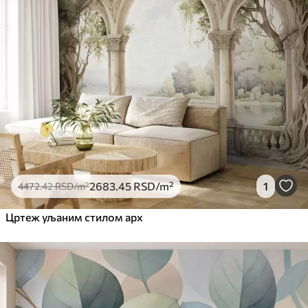
2683
.45
RSD
/m²
1
4472
.42
RSD
/m²
Цртеж уљаним стилом арх