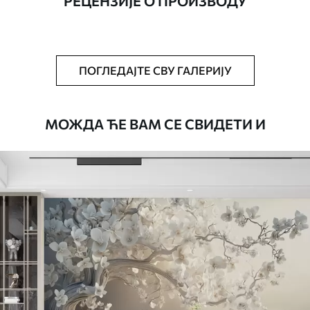
РЕЦЕНЗИЈЕ О ПРОИЗВОДУ
Додатно
Можете додати лак и/или лепак за
тапете.
Чишћење
Тапета се може нежно очистити меким
ПОГЛЕДАЈТЕ СВУ ГАЛЕРИЈУ
сунђером. Позадине са завршном
обрадом лакова могу се очистити
водом.
МОЖДА ЋЕ ВАМ СЕ СВИДЕТИ И
Начин примене
Беспрекорна апликација
Доступни материјали
Стандард
4472
.42
2683
.45
RSD
/m²
Премиум
5525
.00
3315
.00
RSD
/m²