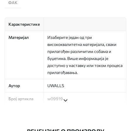
ФАК
Карактеристике
Материјал
Изаберите један од три
висококвалитетна материјала, сваки
прилагођен различитим собама и
буџетима. Више информација је
доступно у наставку или током процеса
прилагођавања.
Аутор
UWALLS
Број артикла
w09919
Производња
Слика се штампа у вашој наведеној
величини, исечена на идентичне траке
ширине до 50 цм.