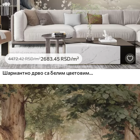
Премиум
6333
.33
3800
.00
RSD
/m²
Peel and Stick
8166
.67
4900
.00
RSD
/m²
2683
.45
RSD
/m²
4472
.42
RSD
/m²
Шармантно дрво са белим цветовима на позадини облака у занимљивом стилу у деликатним топлим бојама