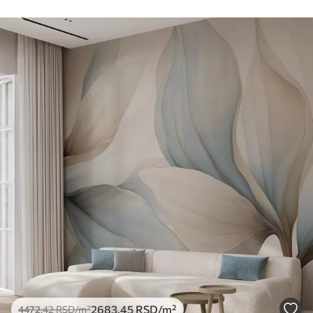
2683
.45
RSD
/m²
4472
.42
RSD
/m²