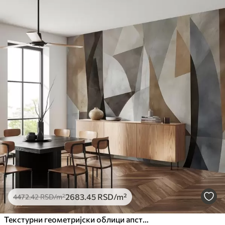
2683
.45
RSD
/m²
4472
.42
RSD
/m²
Текстурни геометријски облици апстрактне модерне уметности у нијансама браон, сиве и беж