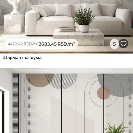
2683
.45
RSD
/m²
5
4472
.42
RSD
/m²
Шармантна шума