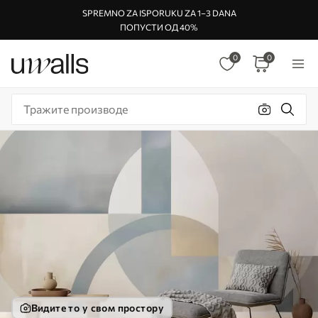
SPREMNO ZA ISPORUKU ZA 1–3 DANA
ПОПУСТИ ОД 40%
0
0
Видите то у свом простору