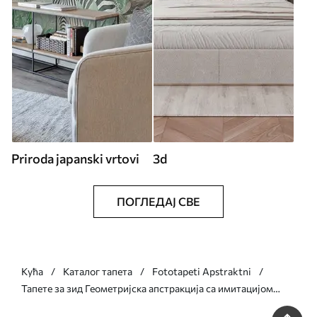
Priroda japanski vrtovi
3d
ПОГЛЕДАЈ СВЕ
Кућа
Каталог тапета
Fototapeti Apstraktni
Тапете за зид Геометријска апстракција са имитацијом
текстуре бр. w05778