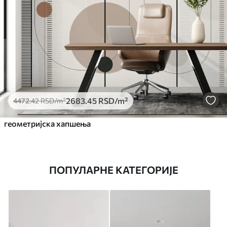
2683
.45
RSD
/m²
4472
.42
RSD
/m²
геометријска хапшења
ПОПУЛАРНЕ КАТЕГОРИЈЕ