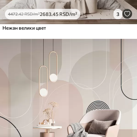
2683
.45
RSD
/m²
3
4472
.42
RSD
/m²
Нежан велики цвет