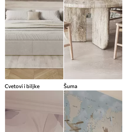
Cvetovi i biljke
Šuma