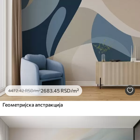
2683
.45
RSD
/m²
4472
.42
RSD
/m²
Геометријска апстракција