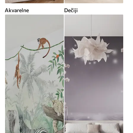
Akvarelne
Dečiji