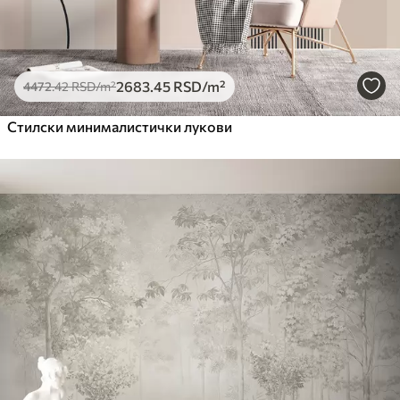
2683
.45
RSD
/m²
4472
.42
RSD
/m²
Стилски минималистички лукови