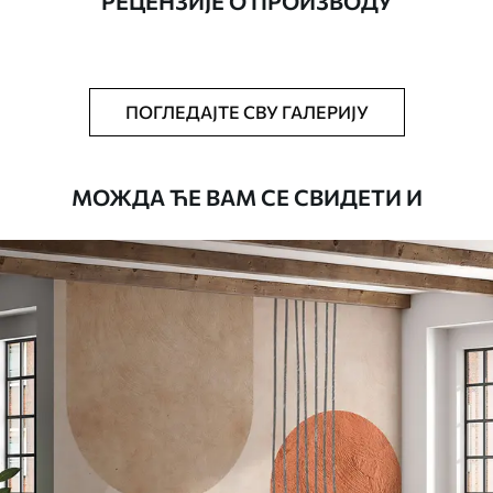
РЕЦЕНЗИЈЕ О ПРОИЗВОДУ
Додатно
Можете додати лак и/или лепак за
тапете.
Чишћење
Тапета се може нежно очистити меким
ПОГЛЕДАЈТЕ СВУ ГАЛЕРИЈУ
сунђером. Позадине са завршном
обрадом лакова могу се очистити
водом.
МОЖДА ЋЕ ВАМ СЕ СВИДЕТИ И
Начин примене
Беспрекорна апликација
Доступни материјали
Стандард
4472
.42
2683
.45
RSD
/m²
Премиум
5525
.00
3315
.00
RSD
/m²