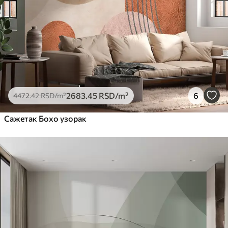
Премиум
6333
.33
3800
.00
RSD
/m²
Peel and Stick
8166
.67
4900
.00
RSD
/m²
2683
.45
RSD
/m²
6
4472
.42
RSD
/m²
Сажетак Бохо узорак