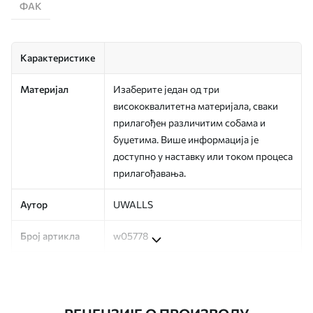
ФАК
Карактеристике
Материјал
Изаберите један од три
висококвалитетна материјала, сваки
прилагођен различитим собама и
буџетима. Више информација је
доступно у наставку или током процеса
прилагођавања.
Аутор
UWALLS
Број артикла
w05778
Производња
Слика се штампа у вашој наведеној
величини, исечена на идентичне траке
ширине до 50 цм.