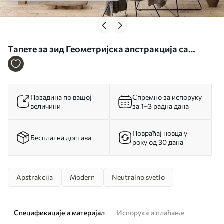
Тапете за зид Геометријска апстракција са
имитацијом текстуре бр. w05778
Позадина по вашој
Спремно за испоруку
величини
за 1–3 радна дана
Повраћај новца у
Бесплатна достава
року од 30 дана
Apstrakcija
Modern
Neutralno svetlo
Спецификације и материјал
Испорука и плаћање