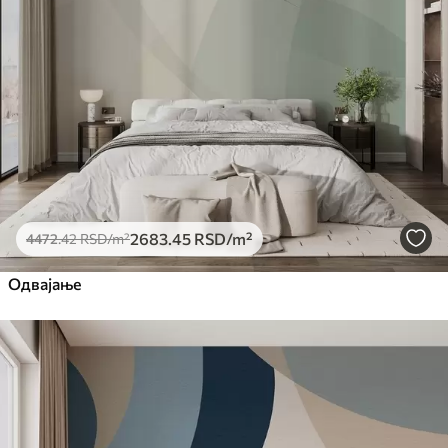
2683
.45
RSD
/m²
4472
.42
RSD
/m²
Одвајање