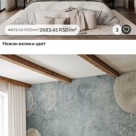
2683
.45
RSD
/m²
3
4472
.42
RSD
/m²
Нежан велики цвет