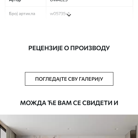
Број артикла
w05735v1
Производња
Слика се штампа у вашој наведеној
величини, исечена на идентичне траке
ширине до 50 цм.
РЕЦЕНЗИЈЕ О ПРОИЗВОДУ
Додатно
Можете додати лак и/или лепак за
тапете.
Чишћење
Тапета се може нежно очистити меким
ПОГЛЕДАЈТЕ СВУ ГАЛЕРИЈУ
сунђером. Позадине са завршном
обрадом лакова могу се очистити
водом.
МОЖДА ЋЕ ВАМ СЕ СВИДЕТИ И
Начин примене
Беспрекорна апликација
Доступни материјали