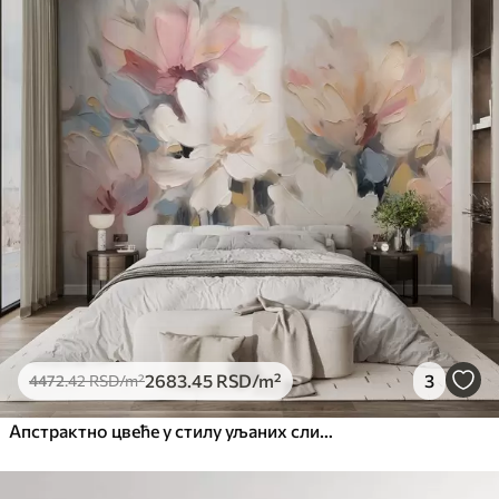
Стандард
4472
.42
2683
.45
RSD
/m²
Премиум
5525
.00
3315
.00
RSD
/m²
Премиум
6333
.33
3800
.00
RSD
/m²
Peel and Stick
8166
.67
4900
.00
RSD
/m²
2683
.45
RSD
/m²
3
4472
.42
RSD
/m²
Апстрактно цвеће у стилу уљаних слика у меким тоновима