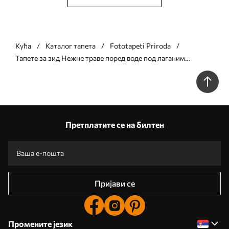
Кућа
Каталог тапета
Fototapeti Priroda
Тапете за зид Нежне траве поред воде под лаганим
облацима бр. w05735v1
Претплатите се на билтен
Пријави се
Промените језик