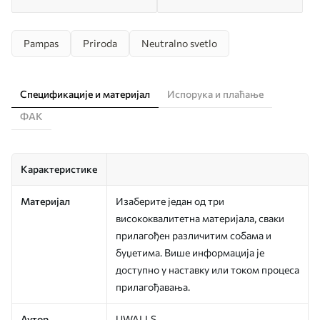
Pampas
Priroda
Neutralno svetlo
Спецификације и материјал
Испорука и плаћање
ФАК
Карактеристике
Материјал
Изаберите један од три
висококвалитетна материјала, сваки
прилагођен различитим собама и
буџетима. Више информација је
доступно у наставку или током процеса
прилагођавања.
Аутор
UWALLS