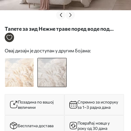
Тапете за зид Нежне траве поред воде под
лаганим облацима бр. w05735v1
Овај дизајн је доступан у другим бојама:
Позадина по вашој
Спремно за испоруку
величини
за 1–3 радна дана
Повраћај новца у
Бесплатна достава
року од 30 дана