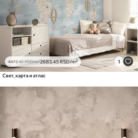
2683
.45
RSD
/m²
1
4472
.42
RSD
/m²
Свет, карта и атлас