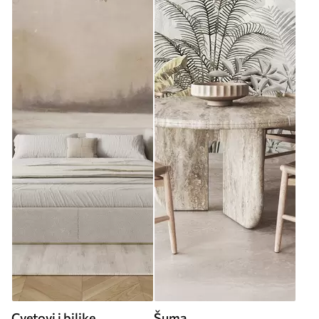
Cvetovi i biljke
Šuma