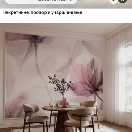
Некретнине, прозор и учвршћивање