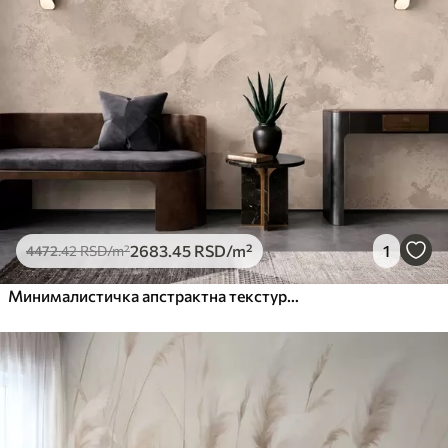
2683
.45
RSD
/m²
1
4472
.42
RSD
/m²
Минималистичка апстрактна текстура четкице у беж тоновима