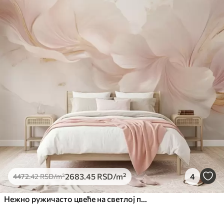
2683
.45
RSD
/m²
4
4472
.42
RSD
/m²
Нежно ружичасто цвеће на светлој позадини