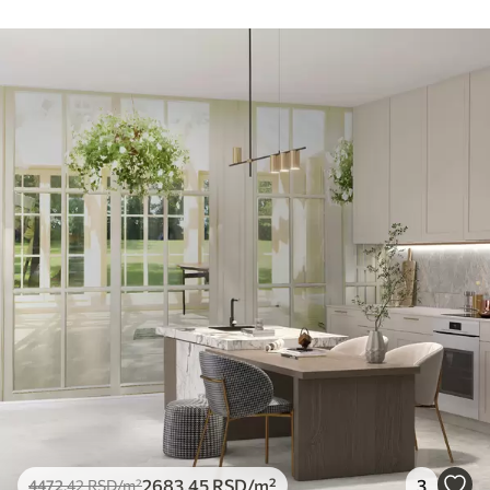
2683
.45
RSD
/m²
3
4472
.42
RSD
/m²