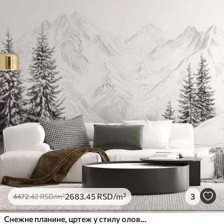
2683
.45
RSD
/m²
3
4472
.42
RSD
/m²
Снежне планине, цртеж у стилу оловке, минимализам, шума, природа