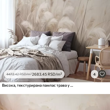
2683
.45
RSD
/m²
4
4472
.42
RSD
/m²
Висока, текстурирана пампас трава у меким, топлим, неутралним тоновима, са замућеном, светлом позадином