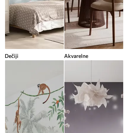
Dečiji
Akvarelne