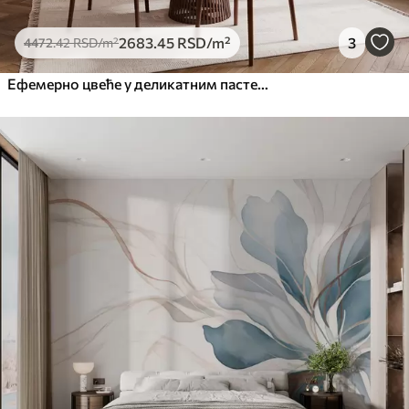
2683
.45
RSD
/m²
3
4472
.42
RSD
/m²
Ефемерно цвеће у деликатним пастелним бојама