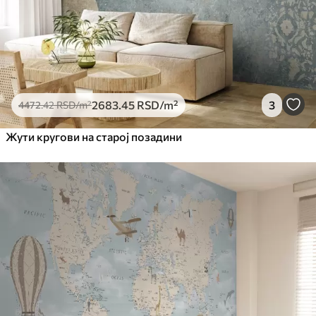
2683
.45
RSD
/m²
3
4472
.42
RSD
/m²
Жути кругови на старој позадини