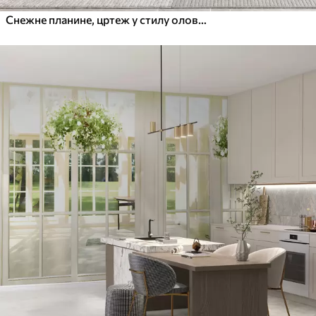
Снежне планине, цртеж у стилу оловке, минимализам, шума, природа