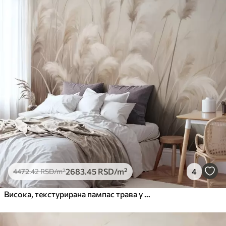
2683
.45
RSD
/m²
4
4472
.42
RSD
/m²
Висока, текстурирана пампас трава у меким, топлим, неутралним тоновима, са замућеном, светлом позадином