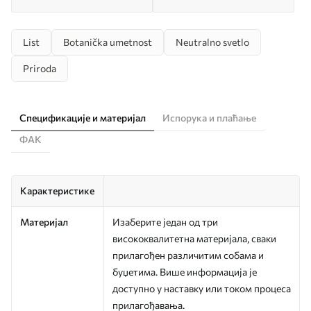
List
Botanička umetnost
Neutralno svetlo
Priroda
Спецификације и материјал
Испорука и плаћање
ФАК
Карактеристике
Материјал
Изаберите један од три
висококвалитетна материјала, сваки
прилагођен различитим собама и
буџетима. Више информација је
доступно у наставку или током процеса
прилагођавања.