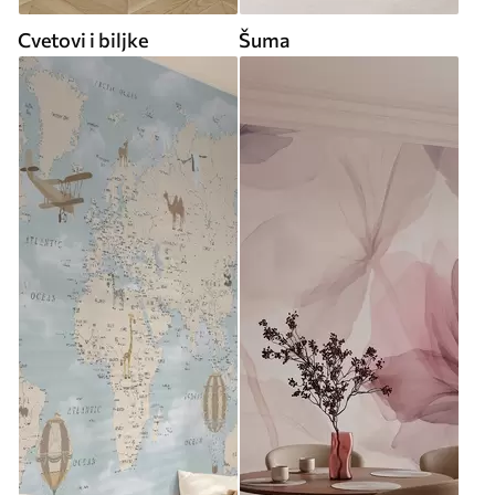
Cvetovi i biljke
Šuma