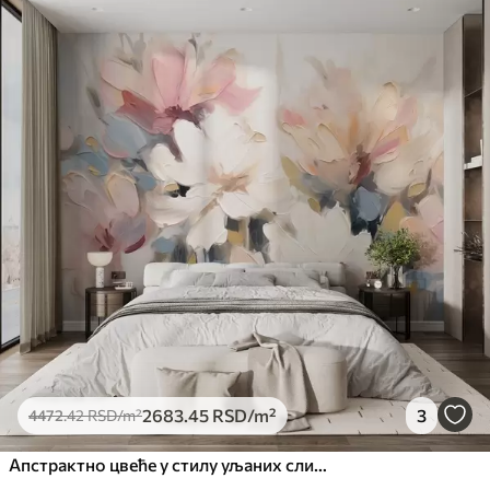
Доступни материјали
Стандард
4472
.42
2683
.45
RSD
/m²
Премиум
5525
.00
3315
.00
RSD
/m²
Премиум
6333
.33
3800
.00
RSD
/m²
Peel and Stick
8166
.67
4900
.00
RSD
/m²
2683
.45
RSD
/m²
3
4472
.42
RSD
/m²
Апстрактно цвеће у стилу уљаних слика у меким тоновима