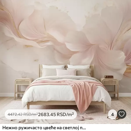
2683
.45
RSD
/m²
4
4472
.42
RSD
/m²
Нежно ружичасто цвеће на светлој позадини