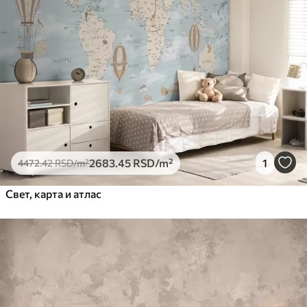
2683
.45
RSD
/m²
1
4472
.42
RSD
/m²
Свет, карта и атлас