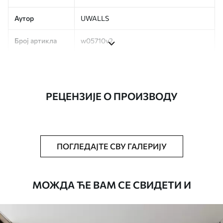
Аутор
UWALLS
Број артикла
w05710v2
Производња
Слика се штампа у вашој наведеној
величини, исечена на идентичне траке
ширине до 50 цм.
РЕЦЕНЗИЈЕ О ПРОИЗВОДУ
Додатно
Можете додати лак и/или лепак за
тапете.
Чишћење
Тапета се може нежно очистити меким
ПОГЛЕДАЈТЕ СВУ ГАЛЕРИЈУ
сунђером. Позадине са завршном
обрадом лакова могу се очистити
водом.
МОЖДА ЋЕ ВАМ СЕ СВИДЕТИ И
Начин примене
Беспрекорна апликација