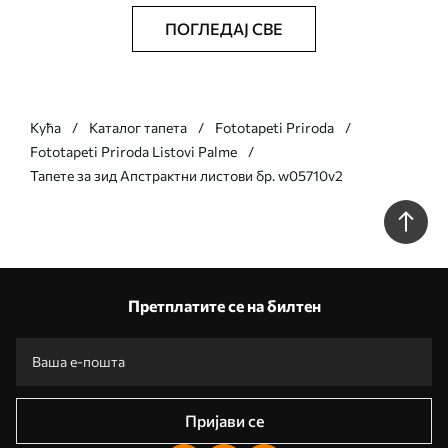
ПОГЛЕДАЈ СВЕ
Кућа
Каталог тапета
Fototapeti Priroda
Fototapeti Priroda Listovi Palme
Тапете за зид Апстрактни листови бр. w05710v2
Претплатите се на билтен
Пријави се