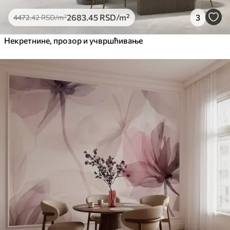
2683
.45
RSD
/m²
3
4472
.42
RSD
/m²
Некретнине, прозор и учвршћивање