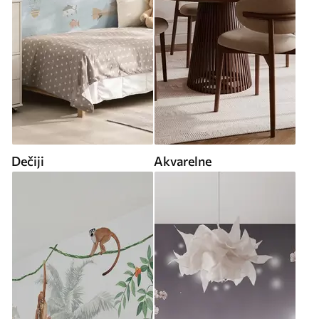
Dečiji
Akvarelne