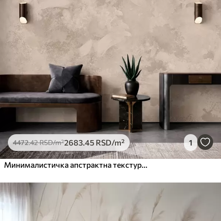
2683
.45
RSD
/m²
1
4472
.42
RSD
/m²
Минималистичка апстрактна текстура четкице у беж тоновима