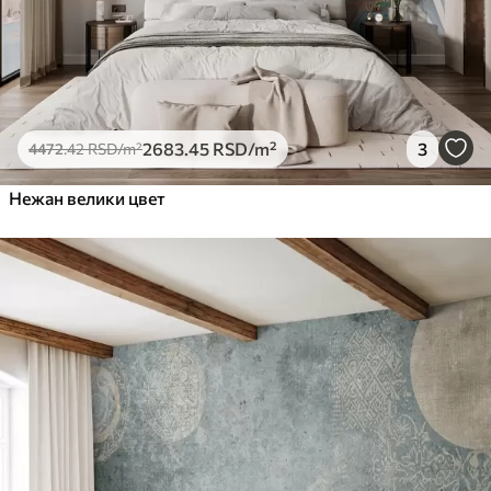
2683
.45
RSD
/m²
3
4472
.42
RSD
/m²
Нежан велики цвет