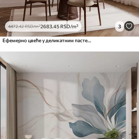
2683
.45
RSD
/m²
3
4472
.42
RSD
/m²
Ефемерно цвеће у деликатним пастелним бојама