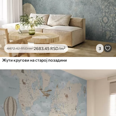
2683
.45
RSD
/m²
3
4472
.42
RSD
/m²
Жути кругови на старој позадини