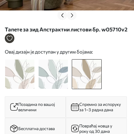
Тапете за зид Апстрактни листови бр. w05710v2
Овај дизајн је доступан у другим бојама:
Позадина по вашој
Спремно за испоруку
величини
за 1–3 радна дана
Повраћај новца у
Бесплатна достава
року од 30 дана