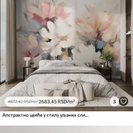
Стандард
4472
.42
2683
.45
RSD
/m²
Премиум
5525
.00
3315
.00
RSD
/m²
Премиум
6333
.33
3800
.00
RSD
/m²
Peel and Stick
8166
.67
4900
.00
RSD
/m²
2683
.45
RSD
/m²
3
4472
.42
RSD
/m²
Апстрактно цвеће у стилу уљаних слика у меким тоновима