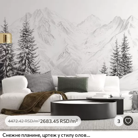
2683
.45
RSD
/m²
3
4472
.42
RSD
/m²
Снежне планине, цртеж у стилу оловке, минимализам, шума, природа