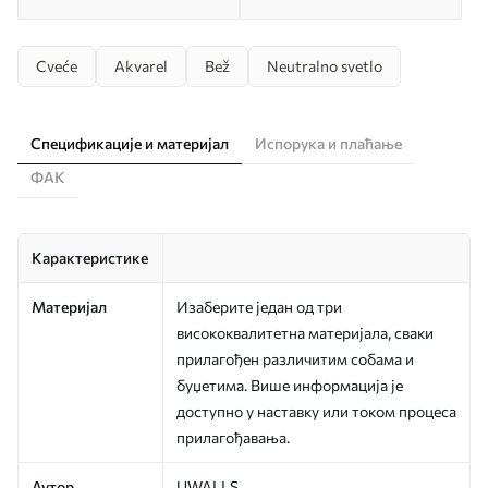
Cveće
Akvarel
Bež
Neutralno svetlo
Спецификације и материјал
Испорука и плаћање
ФАК
Карактеристике
Материјал
Изаберите један од три
висококвалитетна материјала, сваки
прилагођен различитим собама и
буџетима. Више информација је
доступно у наставку или током процеса
прилагођавања.
Аутор
UWALLS