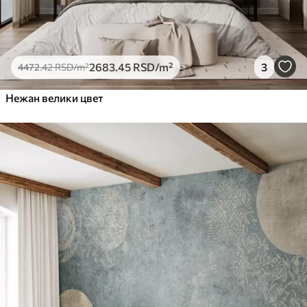
2683
.45
RSD
/m²
3
4472
.42
RSD
/m²
Нежан велики цвет