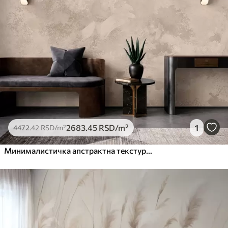
2683
.45
RSD
/m²
1
4472
.42
RSD
/m²
Минималистичка апстрактна текстура четкице у беж тоновима