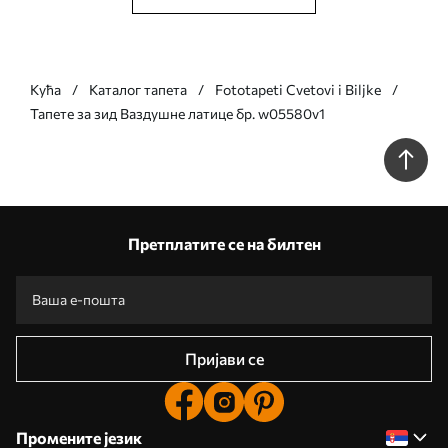
Кућа
Каталог тапета
Fototapeti Cvetovi i Biljke
Тапете за зид Ваздушне латице бр. w05580v1
Претплатите се на билтен
Пријави се
Промените језик