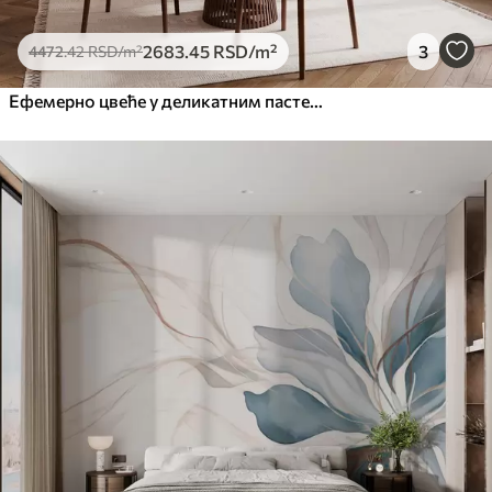
2683
.45
RSD
/m²
3
4472
.42
RSD
/m²
Ефемерно цвеће у деликатним пастелним бојама