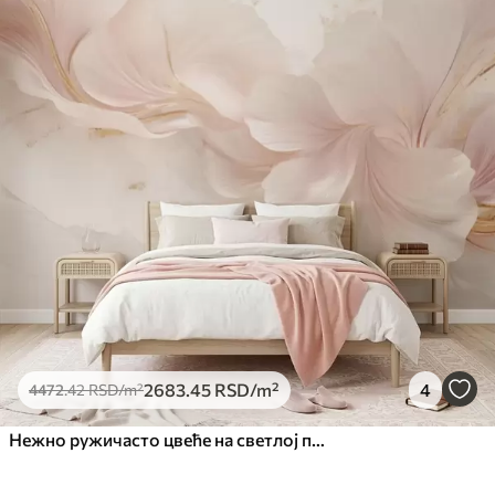
2683
.45
RSD
/m²
4
4472
.42
RSD
/m²
Нежно ружичасто цвеће на светлој позадини