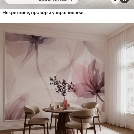
Некретнине, прозор и учвршћивање