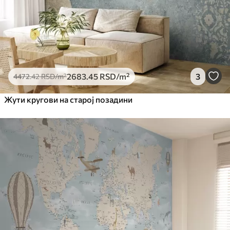
2683
.45
RSD
/m²
3
4472
.42
RSD
/m²
Жути кругови на старој позадини