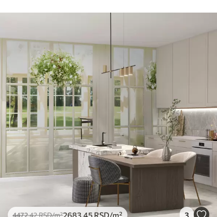
2683
.45
RSD
/m²
3
4472
.42
RSD
/m²