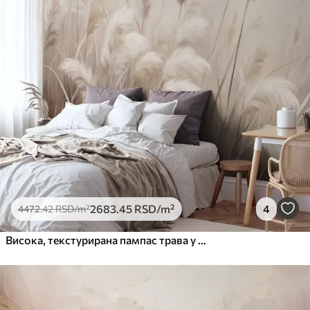
2683
.45
RSD
/m²
4
4472
.42
RSD
/m²
Висока, текстурирана пампас трава у меким, топлим, неутралним тоновима, са замућеном, светлом позадином