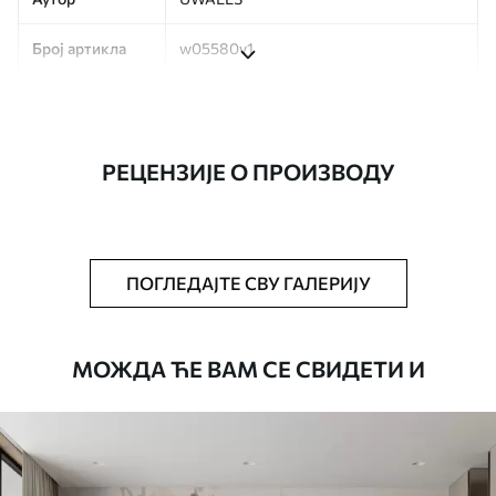
Број артикла
w05580v1
Производња
Слика се штампа у вашој наведеној
величини, исечена на идентичне траке
ширине до 50 цм.
РЕЦЕНЗИЈЕ О ПРОИЗВОДУ
Додатно
Можете додати лак и/или лепак за
тапете.
Чишћење
Тапета се може нежно очистити меким
ПОГЛЕДАЈТЕ СВУ ГАЛЕРИЈУ
сунђером. Позадине са завршном
обрадом лакова могу се очистити
водом.
МОЖДА ЋЕ ВАМ СЕ СВИДЕТИ И
Начин примене
Беспрекорна апликација
Доступни материјали