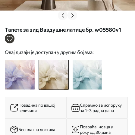
Тапете за зид Ваздушне латице бр. w05580v1
Овај дизајн је доступан у другим бојама:
Позадина по вашој
Спремно за испоруку
величини
за 1–3 радна дана
Повраћај новца у
Бесплатна достава
року од 30 дана