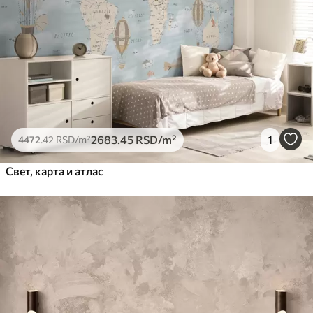
2683
.45
RSD
/m²
1
4472
.42
RSD
/m²
Свет, карта и атлас