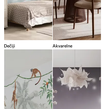
Dečiji
Akvarelne