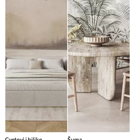
Cvetovi i biljke
Šuma