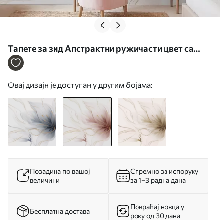
Тапете за зид Апстрактни ружичасти цвет са
течним линијама у стилу флуидне уметности бр.
w05428v1
Овај дизајн је доступан у другим бојама:
Позадина по вашој
Спремно за испоруку
величини
за 1–3 радна дана
Повраћај новца у
Бесплатна достава
року од 30 дана