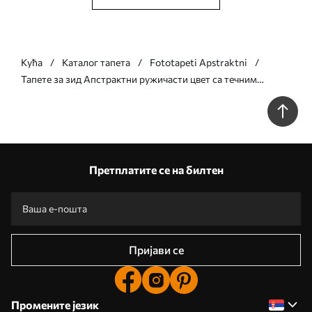
Кућа
Каталог тапета
Fototapeti Apstraktni
Тапете за зид Апстрактни ружичасти цвет са течним
линијама у стилу флуидне уметности бр. w05428v1
Претплатите се на билтен
Пријави се
Промените језик