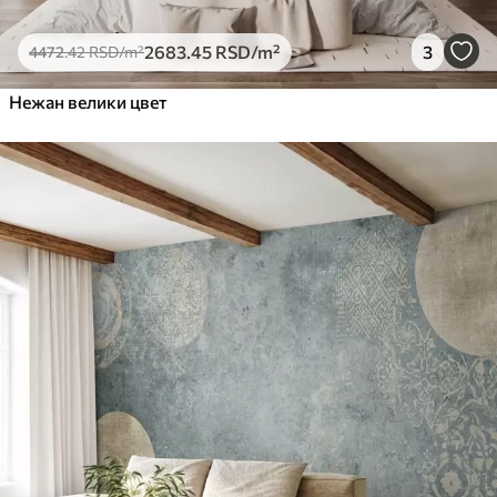
2683
.45
RSD
/m²
3
4472
.42
RSD
/m²
Нежан велики цвет