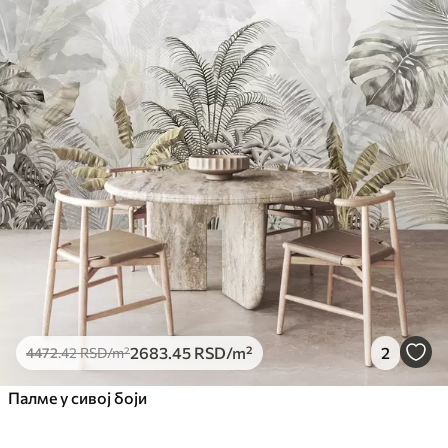
2683
.45
RSD
/m²
2
4472
.42
RSD
/m²
Палме у сивој боји