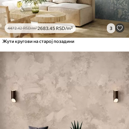
2683
.45
RSD
/m²
3
4472
.42
RSD
/m²
Жути кругови на старој позадини