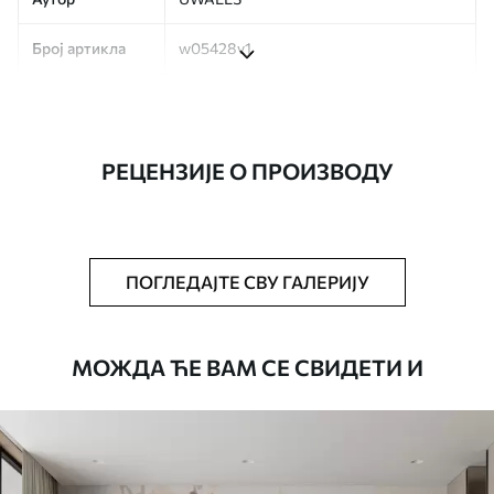
Број артикла
w05428v1
Производња
Слика се штампа у вашој наведеној
величини, исечена на идентичне траке
ширине до 50 цм.
РЕЦЕНЗИЈЕ О ПРОИЗВОДУ
Додатно
Можете додати лак и/или лепак за
тапете.
Чишћење
Тапета се може нежно очистити меким
ПОГЛЕДАЈТЕ СВУ ГАЛЕРИЈУ
сунђером. Позадине са завршном
обрадом лакова могу се очистити
водом.
МОЖДА ЋЕ ВАМ СЕ СВИДЕТИ И
Начин примене
Беспрекорна апликација
Доступни материјали