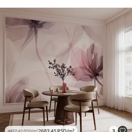
2683
.45
RSD
/m²
3
4472
.42
RSD
/m²