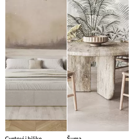
Cvetovi i biljke
Šuma