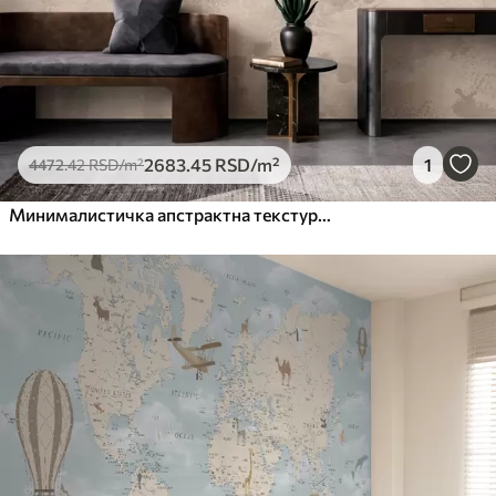
2683
.45
RSD
/m²
1
4472
.42
RSD
/m²
Минималистичка апстрактна текстура четкице у беж тоновима