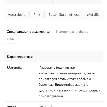
Apstrakcija
Pink
Botanička umetnost
Metalik
Спецификације и материјал
Испорука и плаћање
ФАК
Карактеристике
Материјал
Изаберите један од три
висококвалитетна материјала, сваки
прилагођен различитим собама и
буџетима. Више информација је
доступно у наставку или током процеса
прилагођавања.
Аутор
UWALLS