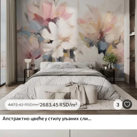
Стандард
4472
.42
2683
.45
RSD
/m²
Премиум
5525
.00
3315
.00
RSD
/m²
Премиум
6333
.33
3800
.00
RSD
/m²
Peel and Stick
8166
.67
4900
.00
RSD
/m²
2683
.45
RSD
/m²
3
4472
.42
RSD
/m²
Апстрактно цвеће у стилу уљаних слика у меким тоновима