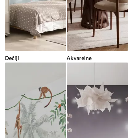
Dečiji
Akvarelne