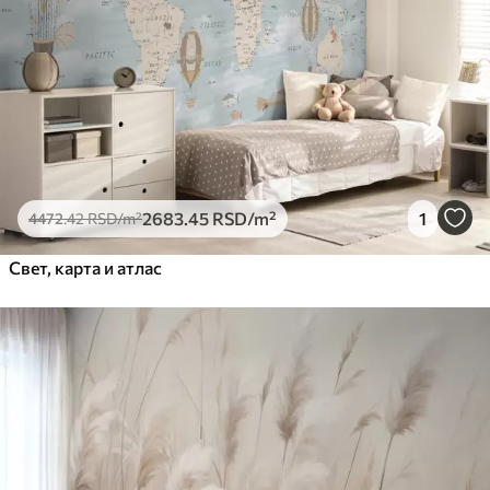
2683
.45
RSD
/m²
1
4472
.42
RSD
/m²
Свет, карта и атлас