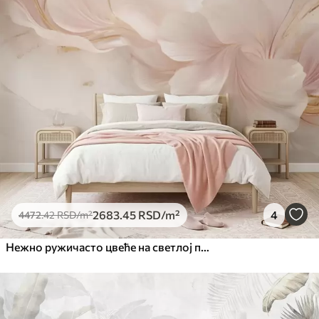
2683
.45
RSD
/m²
4
4472
.42
RSD
/m²
Нежно ружичасто цвеће на светлој позадини