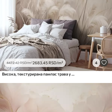
2683
.45
RSD
/m²
4
4472
.42
RSD
/m²
Висока, текстурирана пампас трава у меким, топлим, неутралним тоновима, са замућеном, светлом позадином