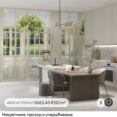
2683
.45
RSD
/m²
3
4472
.42
RSD
/m²
Некретнине, прозор и учвршћивање