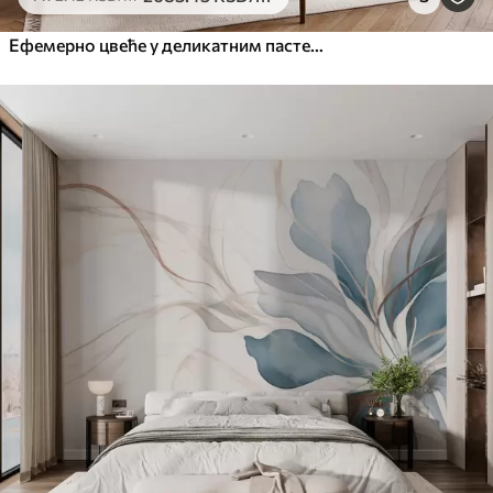
Ефемерно цвеће у деликатним пастелним бојама