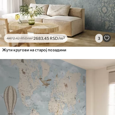
2683
.45
RSD
/m²
3
4472
.42
RSD
/m²
Жути кругови на старој позадини