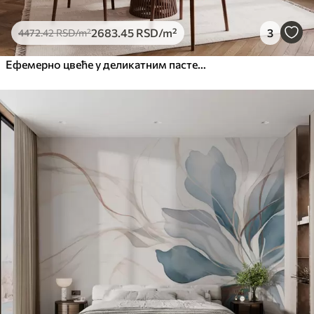
2683
.45
RSD
/m²
3
4472
.42
RSD
/m²
Ефемерно цвеће у деликатним пастелним бојама