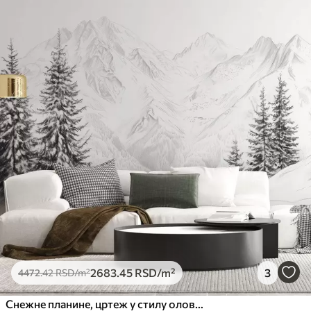
2683
.45
RSD
/m²
3
4472
.42
RSD
/m²
Снежне планине, цртеж у стилу оловке, минимализам, шума, природа