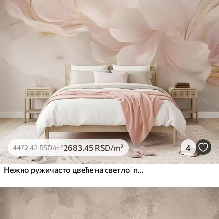
2683
.45
RSD
/m²
4
4472
.42
RSD
/m²
Нежно ружичасто цвеће на светлој позадини