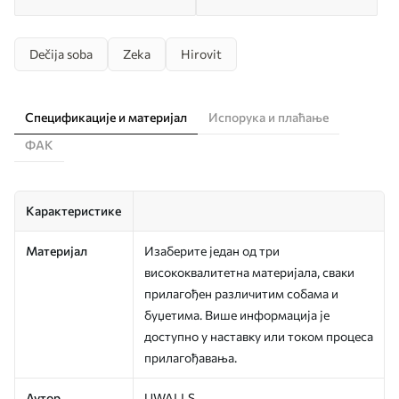
Dečija soba
Zeka
Hirovit
Спецификације и материјал
Испорука и плаћање
ФАК
Карактеристике
Материјал
Изаберите један од три
висококвалитетна материјала, сваки
прилагођен различитим собама и
буџетима. Више информација је
доступно у наставку или током процеса
прилагођавања.
Аутор
UWALLS