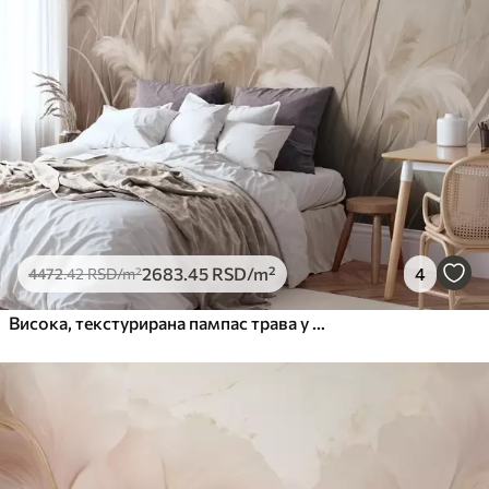
2683
.45
RSD
/m²
4
4472
.42
RSD
/m²
Висока, текстурирана пампас трава у меким, топлим, неутралним тоновима, са замућеном, светлом позадином