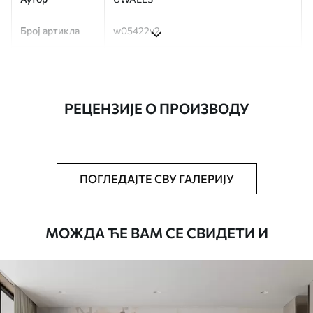
Број артикла
w05422v2
Производња
Слика се штампа у вашој наведеној
величини, исечена на идентичне траке
ширине до 50 цм.
РЕЦЕНЗИЈЕ О ПРОИЗВОДУ
Додатно
Можете додати лак и/или лепак за
тапете.
Чишћење
Тапета се може нежно очистити меким
ПОГЛЕДАЈТЕ СВУ ГАЛЕРИЈУ
сунђером. Позадине са завршном
обрадом лакова могу се очистити
водом.
МОЖДА ЋЕ ВАМ СЕ СВИДЕТИ И
Начин примене
Беспрекорна апликација
Доступни материјали