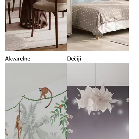
Akvarelne
Dečiji