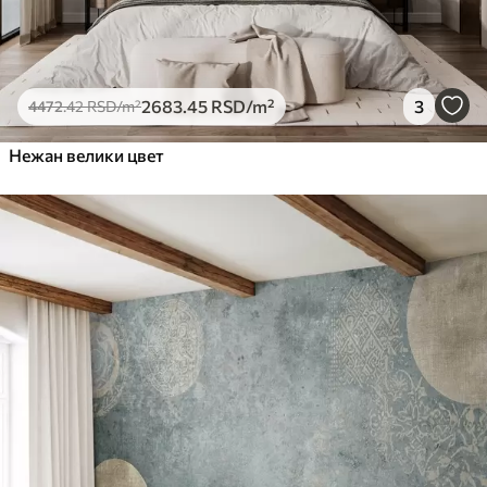
2683
.45
RSD
/m²
3
4472
.42
RSD
/m²
Нежан велики цвет