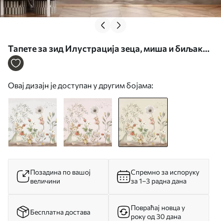
Тапете за зид Илустрација зеца, миша и биљака
са јагодама бр. w05422v2
Овај дизајн је доступан у другим бојама:
Позадина по вашој
Спремно за испоруку
величини
за 1–3 радна дана
Повраћај новца у
Бесплатна достава
року од 30 дана