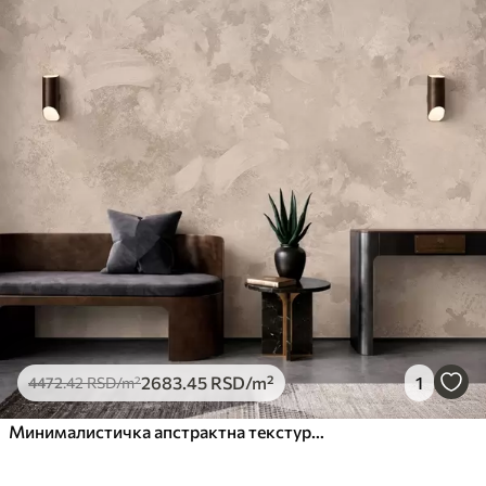
2683
.45
RSD
/m²
1
4472
.42
RSD
/m²
Минималистичка апстрактна текстура четкице у беж тоновима