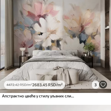
Стандард
4472
.42
2683
.45
RSD
/m²
Премиум
5525
.00
3315
.00
RSD
/m²
Премиум
6333
.33
3800
.00
RSD
/m²
Peel and Stick
8166
.67
4900
.00
RSD
/m²
2683
.45
RSD
/m²
3
4472
.42
RSD
/m²
Апстрактно цвеће у стилу уљаних слика у меким тоновима