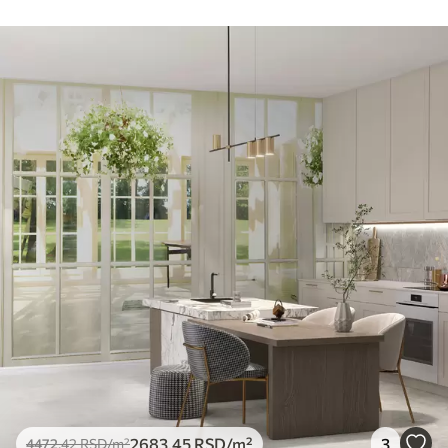
2683
.45
RSD
/m²
3
4472
.42
RSD
/m²