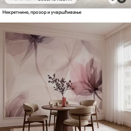
Некретнине, прозор и учвршћивање