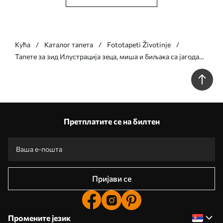
Кућа
Каталог тапета
Fototapeti Životinje
Тапете за зид Илустрација зеца, миша и биљака са јагодама
бр. w05422v2
Претплатите се на билтен
Пријави се
Промените језик