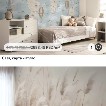
2683
.45
RSD
/m²
1
4472
.42
RSD
/m²
Свет, карта и атлас