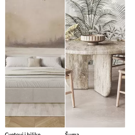
Cvetovi i biljke
Šuma