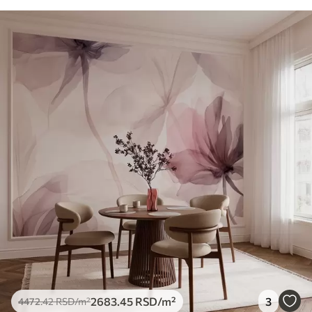
2683
.45
RSD
/m²
3
4472
.42
RSD
/m²