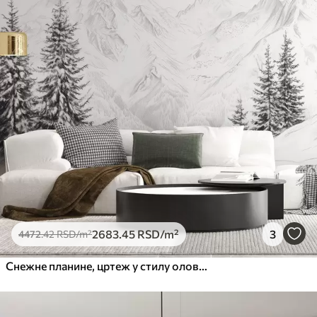
2683
.45
RSD
/m²
3
4472
.42
RSD
/m²
Снежне планине, цртеж у стилу оловке, минимализам, шума, природа