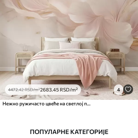
2683
.45
RSD
/m²
4
4472
.42
RSD
/m²
Нежно ружичасто цвеће на светлој позадини
ПОПУЛАРНЕ КАТЕГОРИЈЕ