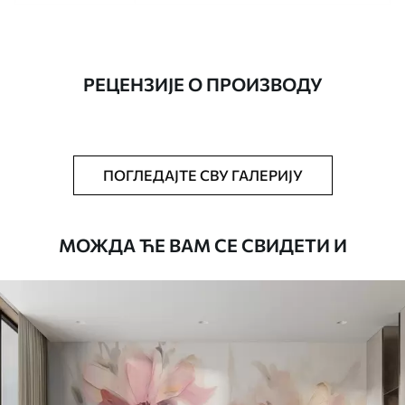
Производња
Слика се штампа у вашој наведеној
величини, исечена на идентичне траке
ширине до 50 цм.
РЕЦЕНЗИЈЕ О ПРОИЗВОДУ
Додатно
Можете додати лак и/или лепак за
тапете.
Чишћење
Тапета се може нежно очистити меким
ПОГЛЕДАЈТЕ СВУ ГАЛЕРИЈУ
сунђером. Позадине са завршном
обрадом лакова могу се очистити
водом.
МОЖДА ЋЕ ВАМ СЕ СВИДЕТИ И
Начин примене
Беспрекорна апликација
Доступни материјали
Стандард