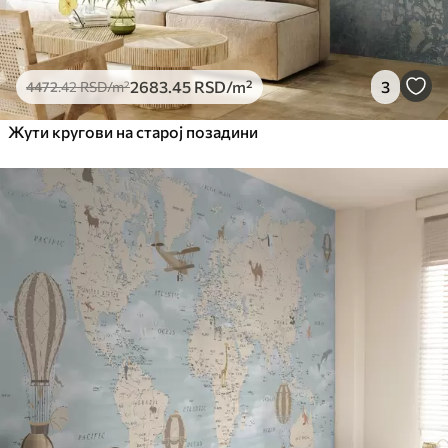
2683
.45
RSD
/m²
3
4472
.42
RSD
/m²
Жути кругови на старој позадини