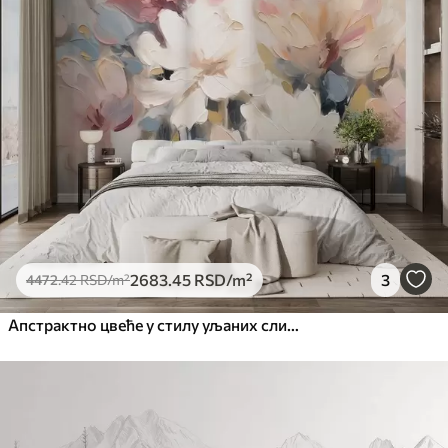
4472
.42
2683
.45
RSD
/m²
Премиум
5525
.00
3315
.00
RSD
/m²
Премиум
6333
.33
3800
.00
RSD
/m²
Peel and Stick
8166
.67
4900
.00
RSD
/m²
2683
.45
RSD
/m²
3
4472
.42
RSD
/m²
Апстрактно цвеће у стилу уљаних слика у меким тоновима