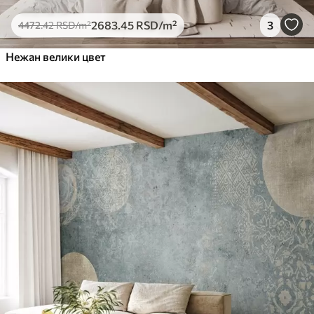
2683
.45
RSD
/m²
3
4472
.42
RSD
/m²
Нежан велики цвет