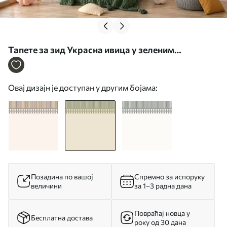
Тапете за зид Украсна ивица у зеленим
нијансама бр. w05151v1
Овај дизајн је доступан у другим бојама:
Позадина по вашој
Спремно за испоруку
величини
за 1–3 радна дана
Повраћај новца у
Бесплатна достава
року од 30 дана