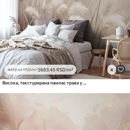
2683
.45
RSD
/m²
4
4472
.42
RSD
/m²
Висока, текстурирана пампас трава у меким, топлим, неутралним тоновима, са замућеном, светлом позадином