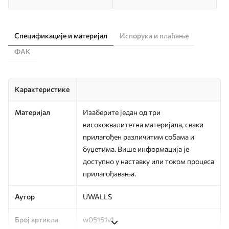
Спецификације и материјал
Испорука и плаћање
ФАК
Карактеристике
Материјал
Изаберите један од три
висококвалитетна материјала, сваки
прилагођен различитим собама и
буџетима. Више информација је
доступно у наставку или током процеса
прилагођавања.
Аутор
UWALLS
Број артикла
w05151v1