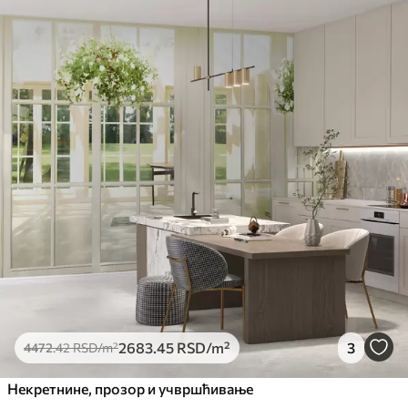
2683
.45
RSD
/m²
3
4472
.42
RSD
/m²
Некретнине, прозор и учвршћивање