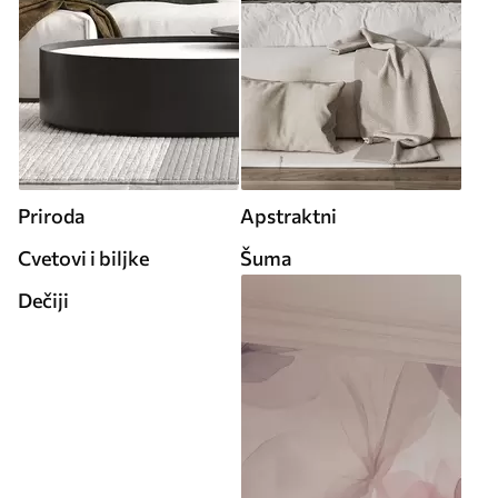
Priroda
Apstraktni
Cvetovi i biljke
Šuma
Dečiji