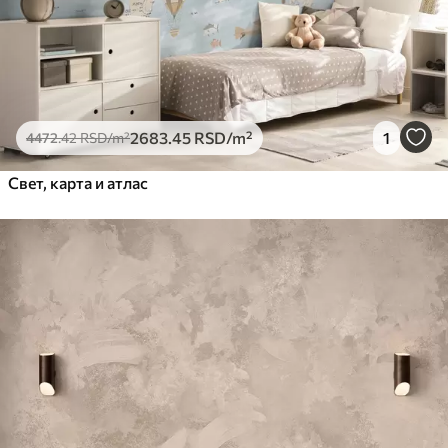
2683
.45
RSD
/m²
1
4472
.42
RSD
/m²
Свет, карта и атлас