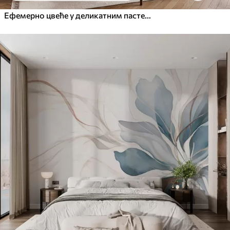
Ефемерно цвеће у деликатним пастелним бојама