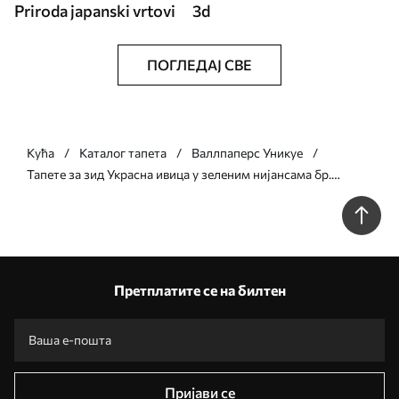
Priroda japanski vrtovi
3d
ПОГЛЕДАЈ СВЕ
Кућа
Каталог тапета
Валлпаперс Уникуе
Тапете за зид Украсна ивица у зеленим нијансама бр.
w05151v1
Претплатите се на билтен
Пријави се