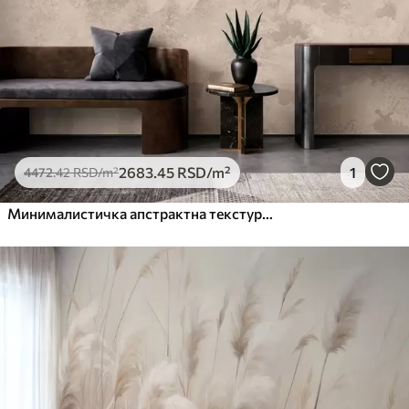
2683
.45
RSD
/m²
1
4472
.42
RSD
/m²
Минималистичка апстрактна текстура четкице у беж тоновима