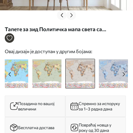
Тапете за зид Политичка мапа света са
заставама у нијансама браон и беж на шпанском
језику бр. c00004esv2
Овај дизајн је доступан у другим бојама:
Позадина по вашој
Спремно за испоруку
величини
за 1–3 радна дана
Повраћај новца у
Бесплатна достава
року од 30 дана