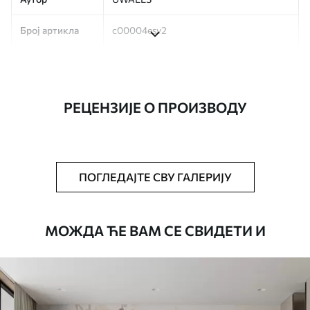
Број артикла
c00004esv2
Производња
Слика се штампа у вашој наведеној
величини, исечена на идентичне траке
ширине до 50 цм.
РЕЦЕНЗИЈЕ О ПРОИЗВОДУ
Додатно
Можете додати лак и/или лепак за
тапете.
Чишћење
Тапета се може нежно очистити меким
ПОГЛЕДАЈТЕ СВУ ГАЛЕРИЈУ
сунђером. Позадине са завршном
обрадом лакова могу се очистити
водом.
МОЖДА ЋЕ ВАМ СЕ СВИДЕТИ И
Начин примене
Беспрекорна апликација
Доступни материјали