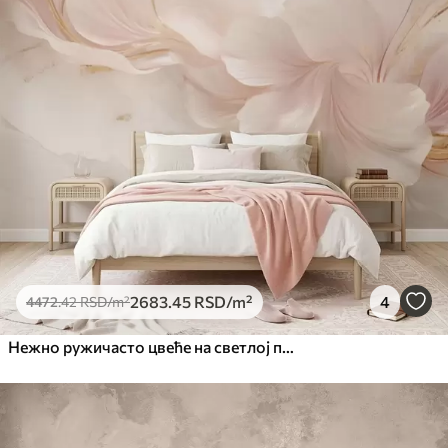
2683
.45
RSD
/m²
4
4472
.42
RSD
/m²
Нежно ружичасто цвеће на светлој позадини