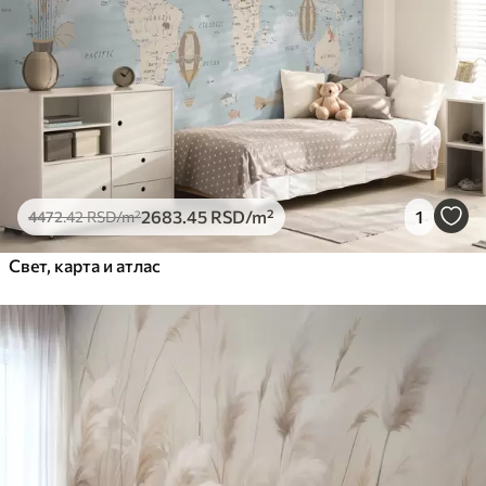
2683
.45
RSD
/m²
1
4472
.42
RSD
/m²
Свет, карта и атлас