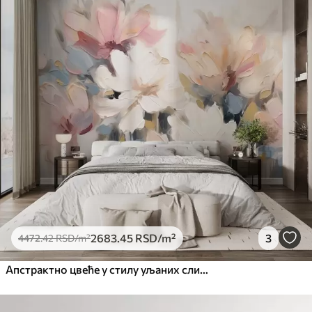
Стандард
4472
.42
2683
.45
RSD
/m²
Премиум
5525
.00
3315
.00
RSD
/m²
Премиум
6333
.33
3800
.00
RSD
/m²
Peel and Stick
8166
.67
4900
.00
RSD
/m²
2683
.45
RSD
/m²
3
4472
.42
RSD
/m²
Апстрактно цвеће у стилу уљаних слика у меким тоновима