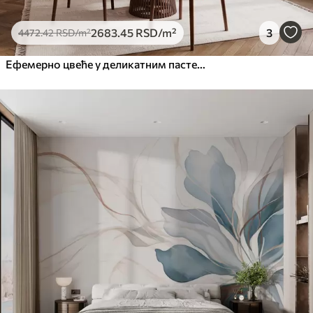
2683
.45
RSD
/m²
3
4472
.42
RSD
/m²
Ефемерно цвеће у деликатним пастелним бојама