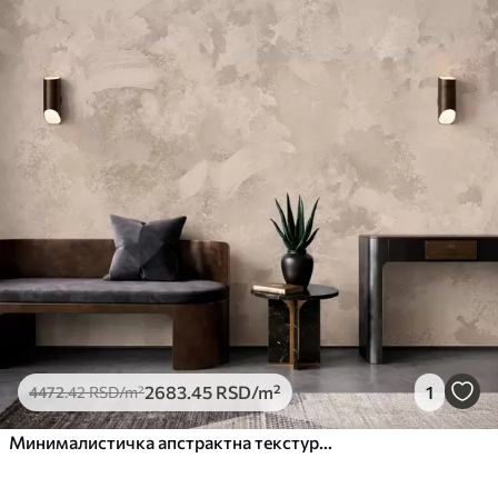
2683
.45
RSD
/m²
1
4472
.42
RSD
/m²
Минималистичка апстрактна текстура четкице у беж тоновима