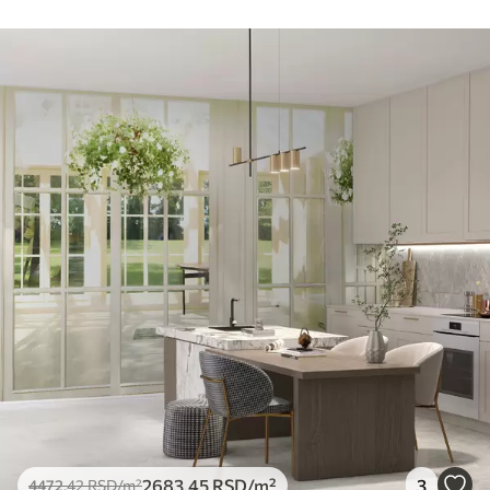
2683
.45
RSD
/m²
3
4472
.42
RSD
/m²