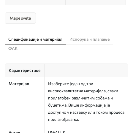
Mape sveta
Спецификације и материјал
Испорука и плаћање
ФАК
Карактеристике
Материјал
Изаберите један од три
висококвалитетна материјала, сваки
прилагођен различитим собама и
буџетима. Више информација је
доступно у наставку или током процеса
прилагођавања.
Аутор
UWALLS