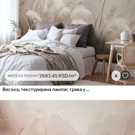
2683
.45
RSD
/m²
4
4472
.42
RSD
/m²
Висока, текстурирана пампас трава у меким, топлим, неутралним тоновима, са замућеном, светлом позадином