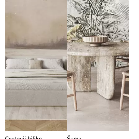
Cvetovi i biljke
Šuma