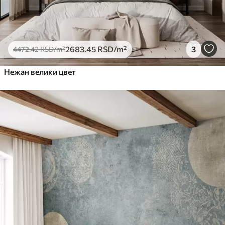
2683
.45
RSD
/m²
3
4472
.42
RSD
/m²
Нежан велики цвет