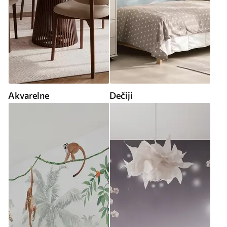
Akvarelne
Dečiji