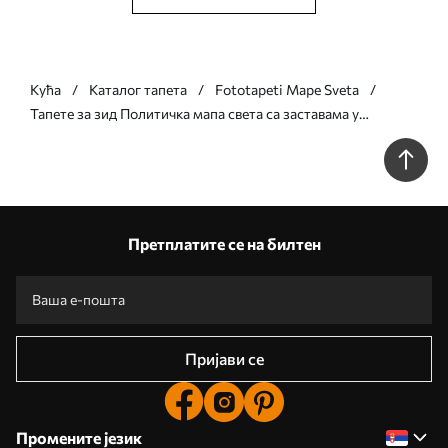
Кућа
Каталог тапета
Fototapeti Mape Sveta
Тапете за зид Политичка мапа света са заставама у
нијансама браон и беж на шпанском језику бр. c00004esv2
Претплатите се на билтен
Пријави се
Промените језик