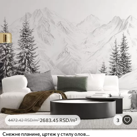
2683
.45
RSD
/m²
3
4472
.42
RSD
/m²
Снежне планине, цртеж у стилу оловке, минимализам, шума, природа