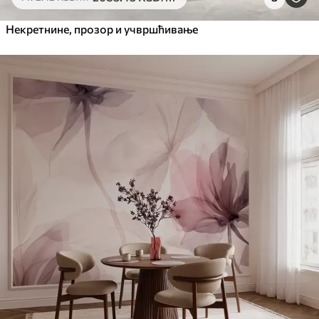
Некретнине, прозор и учвршћивање