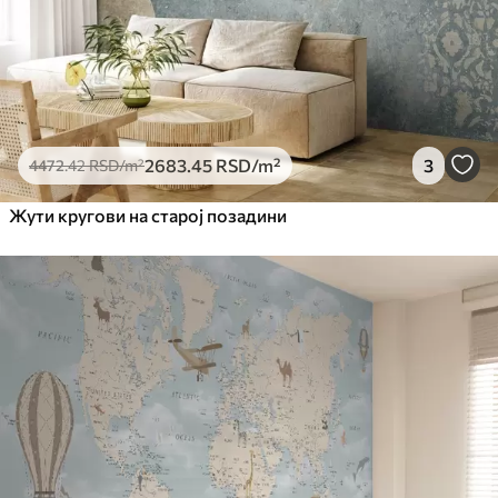
2683
.45
RSD
/m²
3
4472
.42
RSD
/m²
Жути кругови на старој позадини