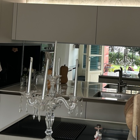
6333
.33
816
3800
.00
RSD
/m²