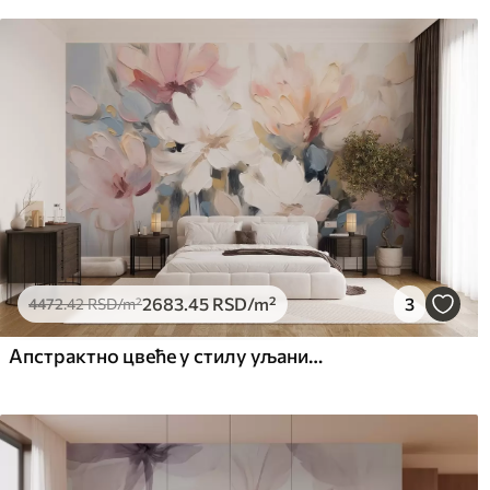
2683
.45
RSD
/m²
3
4472
.42
RSD
/m²
Апстрактно цвеће у стилу уљаних слика у меким тоновима