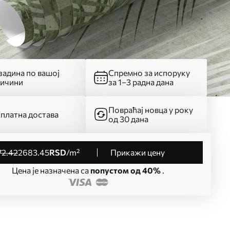
адина по вашој
Спремно за испоруку
личини
за 1–3 радна дана
Повраћај новца у року
платна достава
од 30 дана
72
.42
2683
.45
RSD
/m²
Прикажи цену
Цена је назначена са
попустом од 40%
.