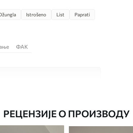
Džungla
Istrošeno
List
Paprati
ћање
ФАК
сококвалитетна материјала, сваки
бама и буџетима. Више информација је
током процеса прилагођавања.
РЕЦЕНЗИЈЕ О ПРОИЗВОДУ