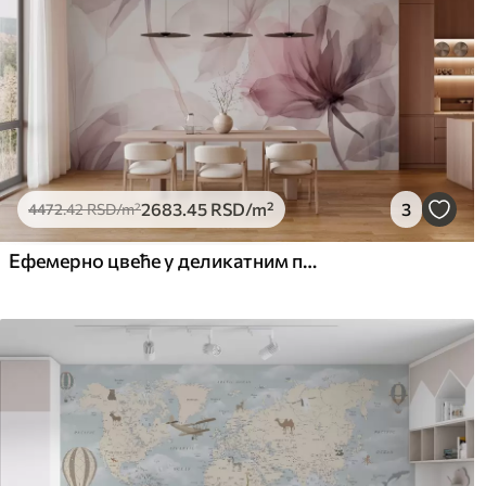
2683
.45
RSD
/m²
3
4472
.42
RSD
/m²
Ефемерно цвеће у деликатним пастелним бојама