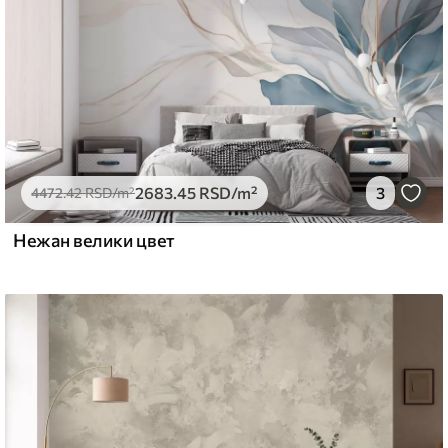
2683
.45
RSD
/m²
3
4472
.42
RSD
/m²
Нежан велики цвет