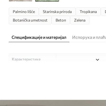
Palmino lišće
Starinska priroda
Tropikana
Botanička umetnost
Beton
Zelena
Спецификације и материјал
Испорука и пла
Карактеристике
Материјал
Изаберите један од три ви
прилагођен различитим со
доступно у наставку или 
Аутор
UWALLS
Број артикла
u73583v3