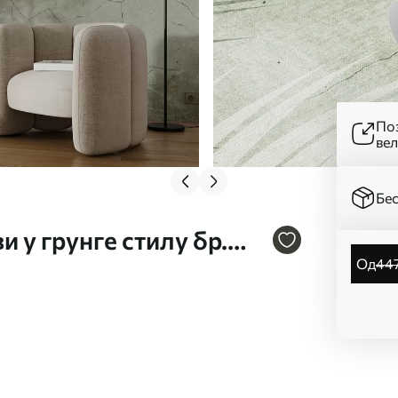
Поз
ве
Бес
и у грунге стилу бр.
од
44