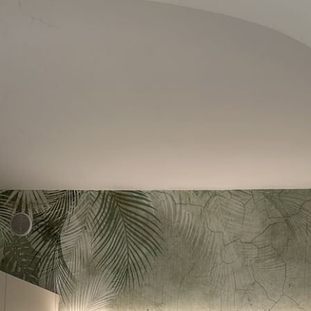
Производња
Слика се штампа у вашој н
траке ширине до 50 цм.
Додатно
Можете додати лак и/или л
Чишћење
Тапета се може нежно очи
завршном обрадом лакова 
Начин примене
Беспрекорна апликација
Доступни материјали
Стандард
Пр
4472
.42
552
2683
.45
RSD
/m²
Премиум
Pee