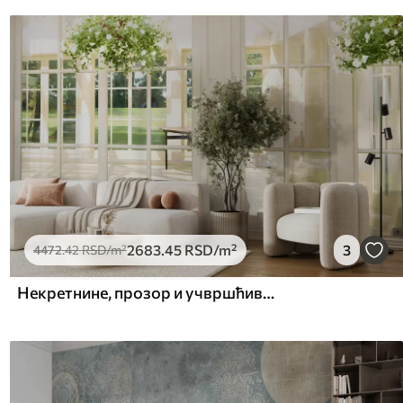
2683
.45
RSD
/m²
3
4472
.42
RSD
/m²
Некретнине, прозор и учвршћивање