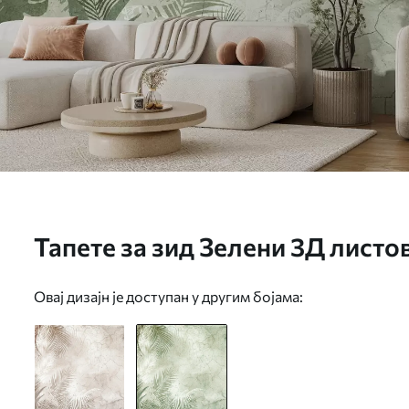
Тапете за зид Зелени 3Д листов
u73583v3
Овај дизајн је доступан у другим бојама: