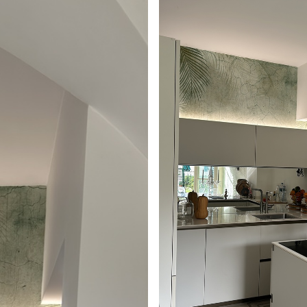
аведеној величини, исечена на идентичне
епак за тапете.
стити меким сунђером. Позадине са
могу се очистити водом.
емиум
5
.00
3315
.00
RSD
/m²
l and Stick