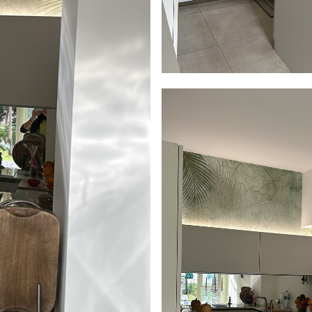
6
.67
4900
.00
RSD
/m²