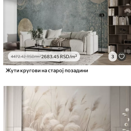
2683
.45
RSD
/m²
3
4472
.42
RSD
/m²
Жути кругови на старој позадини