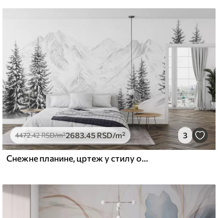
2683
.45
RSD
/m²
3
4472
.42
RSD
/m²
Снежне планине, цртеж у стилу оловке, минимализам, шума, природа