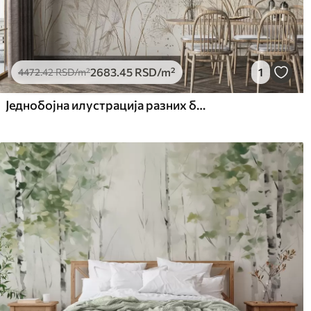
2683
.45
RSD
/m²
1
4472
.42
RSD
/m²
Једнобојна илустрација разних беж биљака и класова са деликатним, танким линијама и текстурама