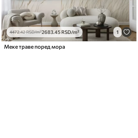
2683
.45
RSD
/m²
1
4472
.42
RSD
/m²
Меке траве поред мора