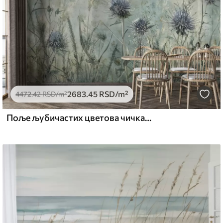
2683
.45
RSD
/m²
4472
.42
RSD
/m²
Поље љубичастих цветова чичка са замагљеним цветовима и лишћем у старинској текстурној позадини