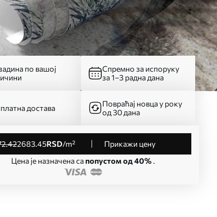
адина по вашој
Спремно за испоруку
личини
за 1–3 радна дана
Повраћај новца у року
платна достава
од 30 дана
72
.42
2683
.45
RSD
/m²
Прикажи цену
Цена је назначена са
попустом од 40%
.