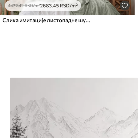
2683
.45
RSD
/m²
4472
.42
RSD
/m²
Слика имитације листопадне шуме