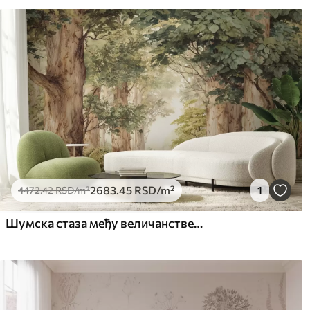
Чишћење
Тапета се може нежно очи
завршном обрадом лакова 
Начин примене
Беспрекорна апликација
Доступни материјали
Стандард
Пр
4472
.42
552
2683
.45
RSD
/m²
2683
.45
RSD
/m²
1
4472
.42
RSD
/m²
Шумска стаза међу величанственим дрвећем у акварелном стилу
Премиум
Pee
6333
.33
816
3800
.00
RSD
/m²