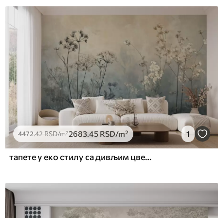
2683
.45
RSD
/m²
1
4472
.42
RSD
/m²
тапете у еко стилу са дивљим цвећем и биљкама на текстурираној позадини