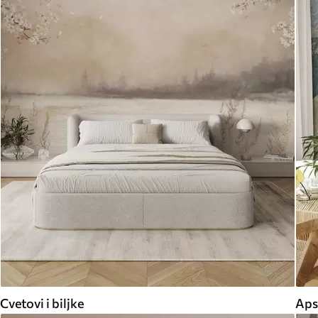
Cvetovi i biljke
Aps