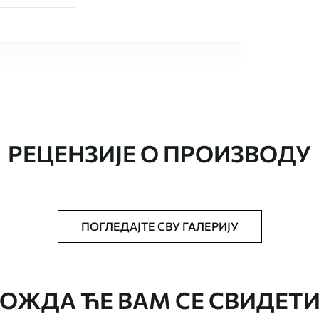
сококвалитетна материјала, сваки
бама и буџетима. Више информација је
током процеса прилагођавања.
РЕЦЕНЗИЈЕ О ПРОИЗВОДУ
ПОГЛЕДАЈТЕ СВУ ГАЛЕРИЈУ
аведеној величини, исечена на идентичне
ОЖДА ЋЕ ВАМ СЕ СВИДЕТИ
епак за тапете.