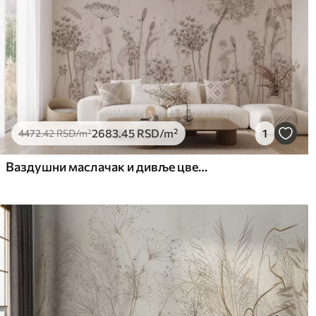
2683
.45
RSD
/m²
1
4472
.42
RSD
/m²
Ваздушни маслачак и дивље цвеће у акварел стилу