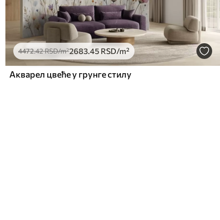
2683
.45
RSD
/m²
4472
.42
RSD
/m²
Акварел цвеће у грунге стилу