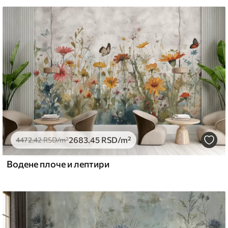
стити меким сунђером. Позадине са
могу се очистити водом.
емиум
5
.00
3315
.00
RSD
/m²
2683
.45
RSD
/m²
4472
.42
RSD
/m²
Водене плоче и лептири
l and Stick
6
.67
4900
.00
RSD
/m²