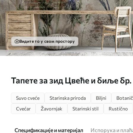
Видите то у свом простору
Тапете за зид Цвеће и биље бр.
Suvo cveće
Starinska priroda
Biljni
Botani
Cvećar
Žavornjak
Starinski stil
Rustično
Спецификације и материјал
Испорука и пла