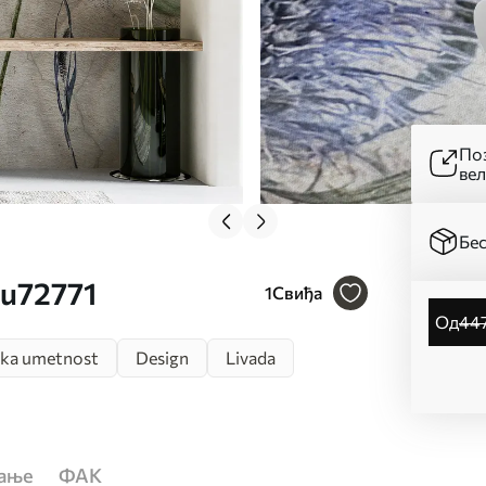
Поз
ве
Бес
 u72771
1
Свиђа
од
44
čka umetnost
Design
Livada
ћање
ФАК