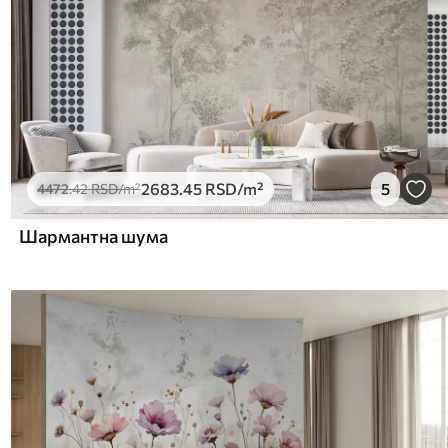
2683
.45
RSD
/m²
5
4472
.42
RSD
/m²
Шармантна шума