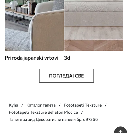
Priroda japanski vrtovi
3d
ПОГЛЕДАЈ СВЕ
Кућа
Каталог тапета
Fototapeti Teksture
Fototapeti Teksture Behaton Pločice
Тапете за зид Декоративни панели бр. u97366