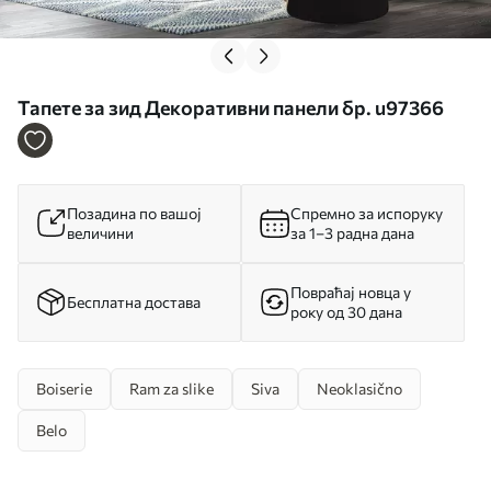
Тапете за зид Декоративни панели бр. u97366
Позадина по вашој
Спремно за испоруку
величини
за 1–3 радна дана
Повраћај новца у
Бесплатна достава
року од 30 дана
Boiserie
Ram za slike
Siva
Neoklasično
Belo