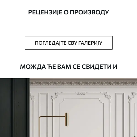
ширине до 50 цм.
РЕЦЕНЗИЈЕ О ПРОИЗВОДУ
Додатно
Можете додати лак и/или лепак за
тапете.
Чишћење
Тапета се може нежно очистити меким
ПОГЛЕДАЈТЕ СВУ ГАЛЕРИЈУ
сунђером. Позадине са завршном
обрадом лакова могу се очистити
водом.
МОЖДА ЋЕ ВАМ СЕ СВИДЕТИ И
Начин примене
Беспрекорна апликација
Доступни материјали
Стандард
4472
.42
2683
.45
RSD
/m²