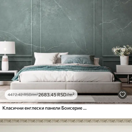
2683
.45
RSD
/m²
4472
.42
RSD
/m²
Класични енглески панели Боисерие мермерна текстура