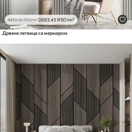
2683
.45
RSD
/m²
4472
.42
RSD
/m²
Дрвене летвице са мермером