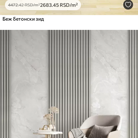
2683
.45
RSD
/m²
4472
.42
RSD
/m²
Беж бетонски зид