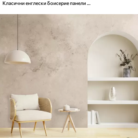
Класични енглески боисерие панели са лишћем