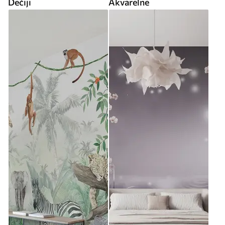
Dečiji
Akvarelne