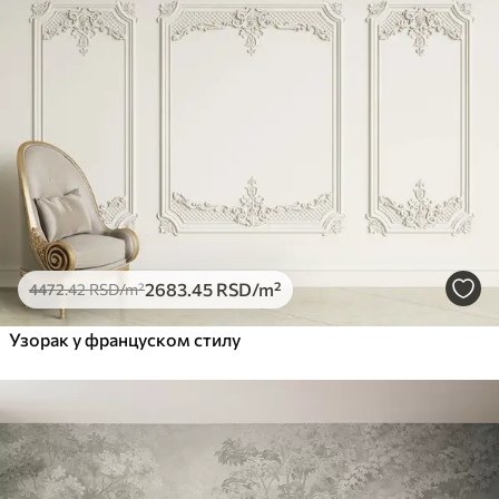
2683
.45
RSD
/m²
4472
.42
RSD
/m²
Узорак у француском стилу