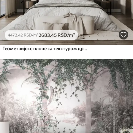
2683
.45
RSD
/m²
4472
.42
RSD
/m²
Геометријске плоче са текстуром дрвета