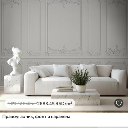
2683
.45
RSD
/m²
4472
.42
RSD
/m²
Правоугаоник, фонт и паралела