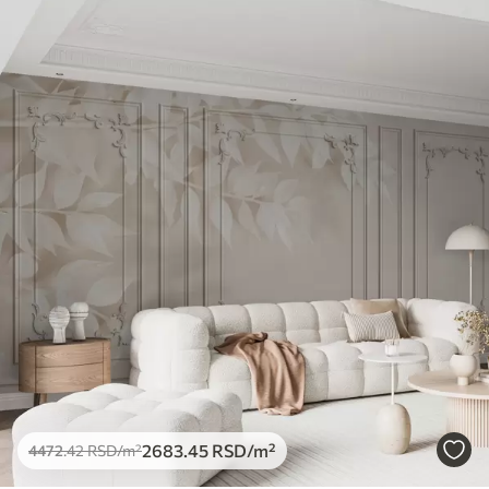
2683
.45
RSD
/m²
4472
.42
RSD
/m²