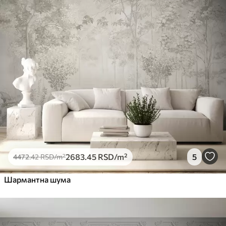
2683
.45
RSD
/m²
5
4472
.42
RSD
/m²
Шармантна шума