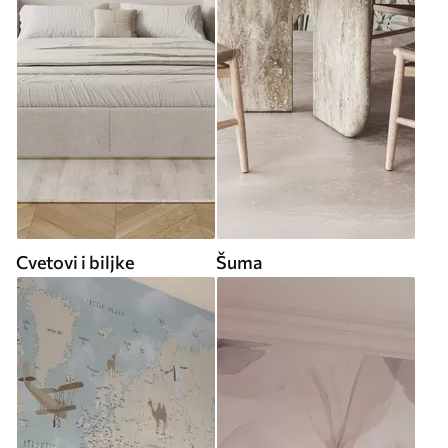
Cvetovi i biljke
Šuma