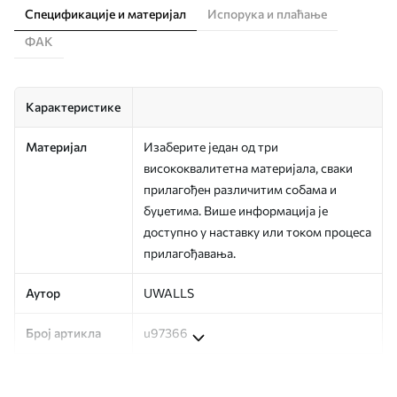
Спецификације и материјал
Испорука и плаћање
ФАК
Карактеристике
Материјал
Изаберите један од три
висококвалитетна материјала, сваки
прилагођен различитим собама и
буџетима. Више информација је
доступно у наставку или током процеса
прилагођавања.
Аутор
UWALLS
Број артикла
u97366
Производња
Слика се штампа у вашој наведеној
величини, исечена на идентичне траке