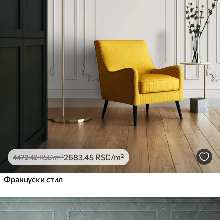
Премиум
5525
.00
3315
.00
RSD
/m²
Премиум
6333
.33
3800
.00
RSD
/m²
Peel and Stick
8166
.67
4900
.00
RSD
/m²
2683
.45
RSD
/m²
4472
.42
RSD
/m²
Француски стил