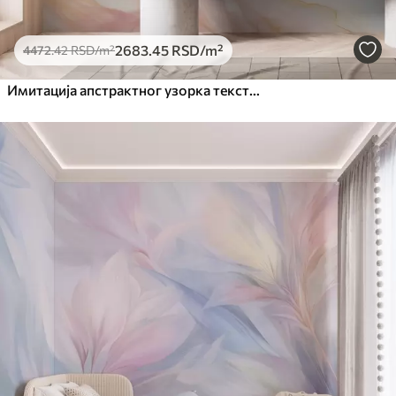
2683
.45
RSD
/m²
4472
.42
RSD
/m²
Имитација апстрактног узорка текстуре мермера у нијансама ружичасте и жуте