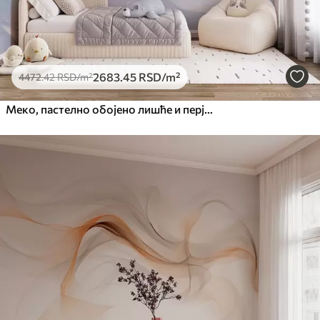
2683
.45
RSD
/m²
4472
.42
RSD
/m²
Меко, пастелно обојено лишће и перје у нијансама ружичасте, плаве и жуте, апстрактни и текстурирани отисак