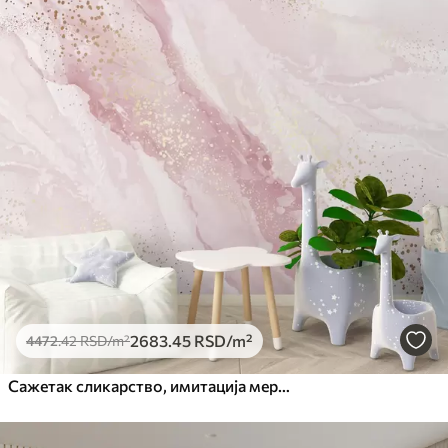
2683
.45
RSD
/m²
4472
.42
RSD
/m²
Сажетак сликарство, имитација мермерне површине камена