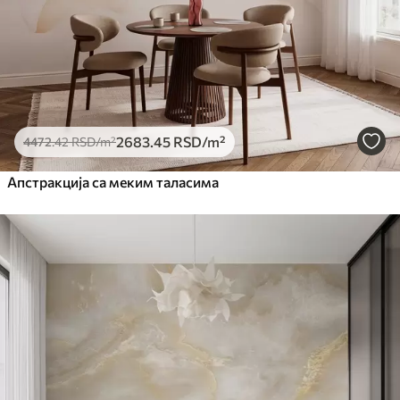
2683
.45
RSD
/m²
4472
.42
RSD
/m²
Апстракција са меким таласима