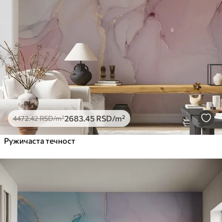
2683
.45
RSD
/m²
4472
.42
RSD
/m²
Ружичаста течност