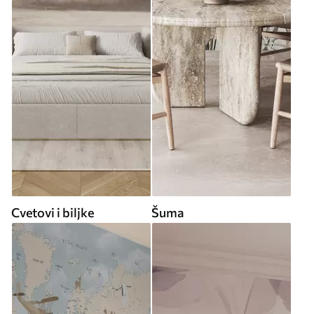
Cvetovi i biljke
Šuma