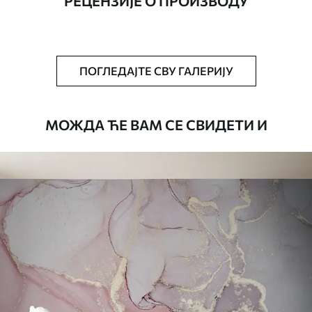
РЕЦЕНЗИЈЕ О ПРОИЗВОДУ
Додатно
Можете додати лак и/или лепак за
тапете.
Чишћење
Тапета се може нежно очистити меким
ПОГЛЕДАЈТЕ СВУ ГАЛЕРИЈУ
сунђером. Позадине са завршном
обрадом лакова могу се очистити
водом.
МОЖДА ЋЕ ВАМ СЕ СВИДЕТИ И
Начин примене
Беспрекорна апликација
Доступни материјали
Стандард
4472
.42
2683
.45
RSD
/m²
Премиум
5525
.00
3315
.00
RSD
/m²