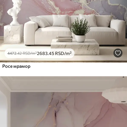
Премиум
6333
.33
3800
.00
RSD
/m²
Peel and Stick
8166
.67
4900
.00
RSD
/m²
2683
.45
RSD
/m²
4472
.42
RSD
/m²
Росе мрамор