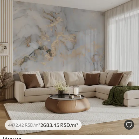
2683
.45
RSD
/m²
4472
.42
RSD
/m²
Мермер