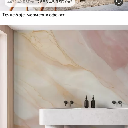
2683
.45
RSD
/m²
4472
.42
RSD
/m²
Течне боје, мермерни ефекат