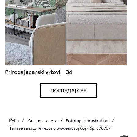
Priroda japanski vrtovi
3d
ПОГЛЕДАЈ СВЕ
Кућа
Каталог тапета
Fototapeti Apstraktni
Тапете за зид Течност у ружичастој боји бр. u70787