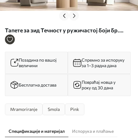
Тапете за зид Течност у ружичастој боји бр.
u70787
Позадина по вашој
Спремно за испоруку
величини
за 1–3 радна дана
Повраћај новца у
Бесплатна достава
року од 30 дана
Mramoriranje
Smola
Pink
Спецификације и материјал
Испорука и плаћање