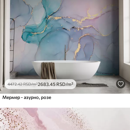
2683
.45
RSD
/m²
4472
.42
RSD
/m²
Мермер - азурно, розе