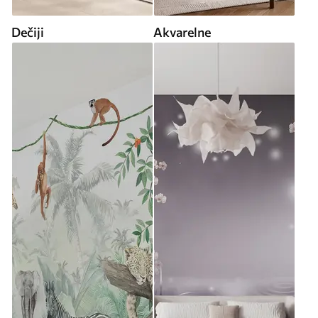
Dečiji
Akvarelne