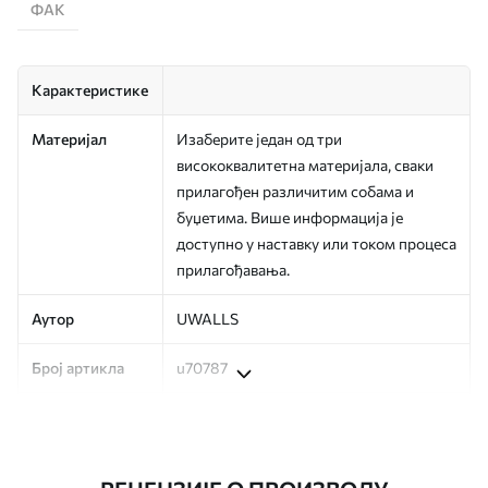
ФАК
Карактеристике
Материјал
Изаберите један од три
висококвалитетна материјала, сваки
прилагођен различитим собама и
буџетима. Више информација је
доступно у наставку или током процеса
прилагођавања.
Аутор
UWALLS
Број артикла
u70787
Производња
Слика се штампа у вашој наведеној
величини, исечена на идентичне траке
ширине до 50 цм.