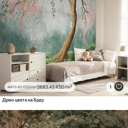
2683
.45
RSD
/m²
1
4472
.42
RSD
/m²
Дрво цвета на брду