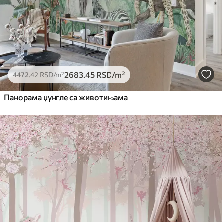
2683
.45
RSD
/m²
4472
.42
RSD
/m²
Панорама џунгле са животињама