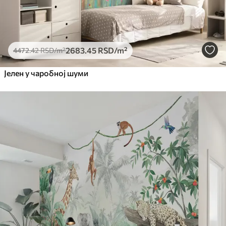
2683
.45
RSD
/m²
4472
.42
RSD
/m²
Јелен у чаробној шуми