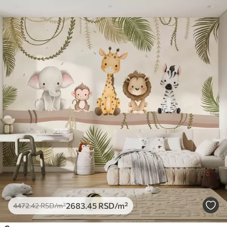
2683
.45
RSD
/m²
4472
.42
RSD
/m²