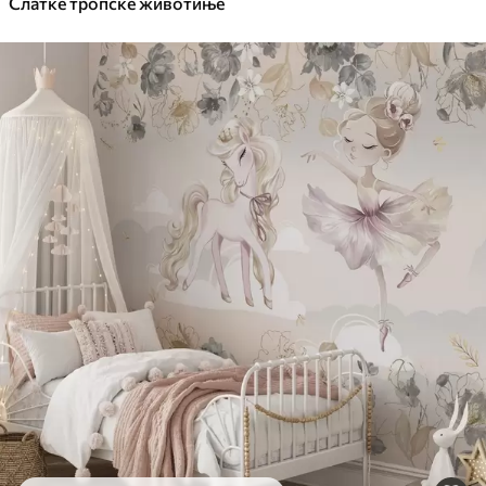
Слатке тропске животиње