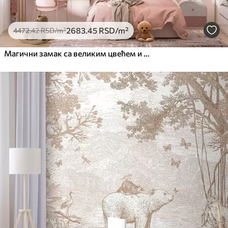
2683
.45
RSD
/m²
4472
.42
RSD
/m²
Магични замак са великим цвећем и дрвећем