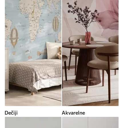
Dečiji
Akvarelne