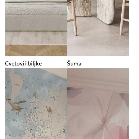
Cvetovi i biljke
Šuma