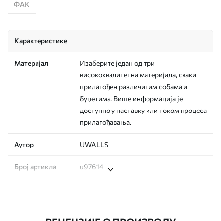
ФАК
Карактеристике
Материјал
Изаберите један од три
висококвалитетна материјала, сваки
прилагођен различитим собама и
буџетима. Више информација је
доступно у наставку или током процеса
прилагођавања.
Аутор
UWALLS
Број артикла
u97614
Производња
Слика се штампа у вашој наведеној
величини, исечена на идентичне траке
ширине до 50 цм.