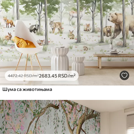
2683
.45
RSD
/m²
4472
.42
RSD
/m²
Шума са животињама