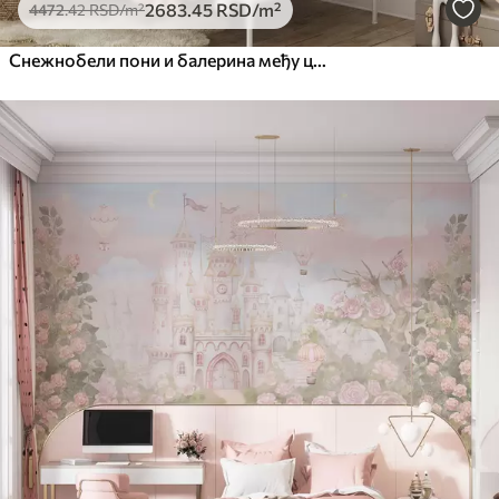
2683
.45
RSD
/m²
4472
.42
RSD
/m²
Снежнобели пони и балерина међу цвећем и облацима