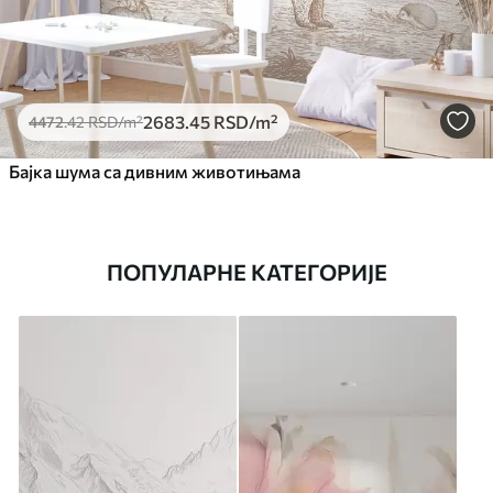
2683
.45
RSD
/m²
4472
.42
RSD
/m²
Бајка шума са дивним животињама
ПОПУЛАРНЕ КАТЕГОРИЈЕ