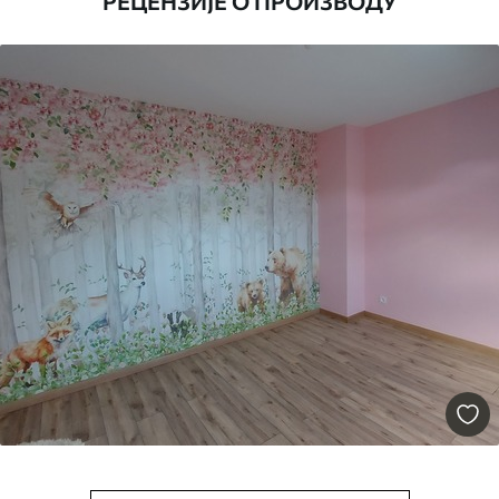
РЕЦЕНЗИЈЕ О ПРОИЗВОДУ
Додатно
Можете додати лак и/или лепак за
тапете.
Чишћење
Тапета се може нежно очистити меким
сунђером. Позадине са завршном
обрадом лакова могу се очистити
водом.
Начин примене
Беспрекорна апликација
Доступни материјали
Стандард
4472
.42
2683
.45
RSD
/m²
Премиум
5525
.00
3315
.00
RSD
/m²