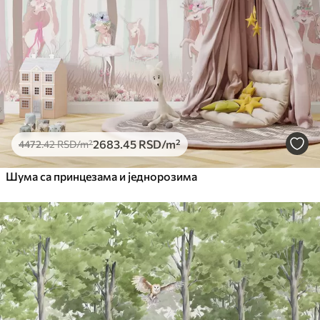
2683
.45
RSD
/m²
4472
.42
RSD
/m²
Шума са принцезама и једнорозима