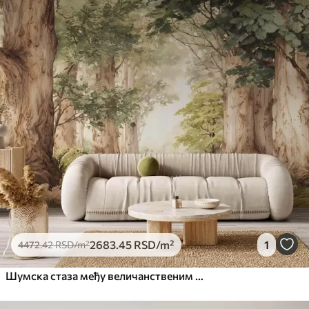
2683
.45
RSD
/m²
1
4472
.42
RSD
/m²
Шумска стаза међу величанственим дрвећем у акварелном стилу