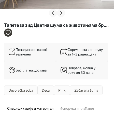
Тапете за зид Цветна шума са животињама бр.
u97614
Позадина по вашој
Спремно за испоруку
величини
за 1–3 радна дана
Повраћај новца у
Бесплатна достава
року од 30 дана
Devojačka soba
Deca
Pink
Začarana šuma
Спецификације и материјал
Испорука и плаћање