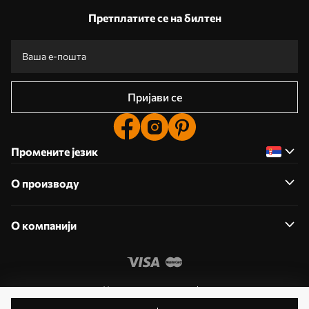
Претплатите се на билтен
Пријави се
Промените језик
О производу
О компанији
Уредите дозволе колачића
© 2011- 2026 Uwalls . Сва права задржана. Управља KLW