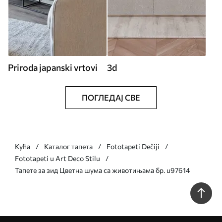
Priroda japanski vrtovi
3d
ПОГЛЕДАЈ СВЕ
Кућа
Каталог тапета
Fototapeti Dečiji
Fototapeti u Art Deco Stilu
Тапете за зид Цветна шума са животињама бр. u97614