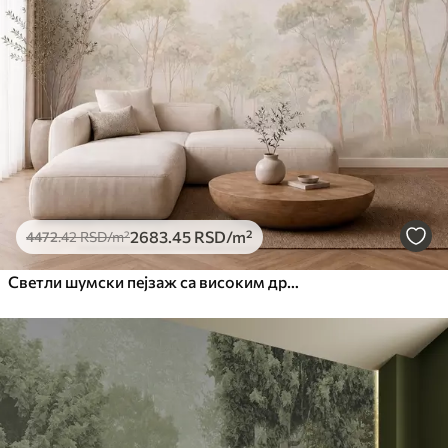
2683
.45
RSD
/m²
4472
.42
RSD
/m²
Светли шумски пејзаж са високим дрвећем