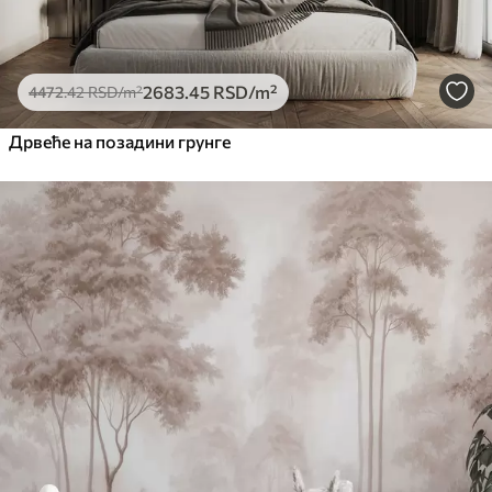
2683
.45
RSD
/m²
4472
.42
RSD
/m²
Дрвеће на позадини грунге