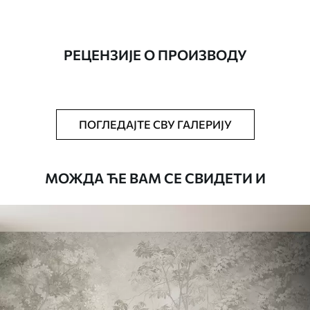
Производња
Слика се штампа у вашој наведеној
величини, исечена на идентичне траке
ширине до 50 цм.
РЕЦЕНЗИЈЕ О ПРОИЗВОДУ
Додатно
Можете додати лак и/или лепак за
тапете.
Чишћење
Тапета се може нежно очистити меким
ПОГЛЕДАЈТЕ СВУ ГАЛЕРИЈУ
сунђером. Позадине са завршном
обрадом лакова могу се очистити
водом.
МОЖДА ЋЕ ВАМ СЕ СВИДЕТИ И
Начин примене
Беспрекорна апликација
Доступни материјали
Стандард
4472
.42
2683
.45
RSD
/m²