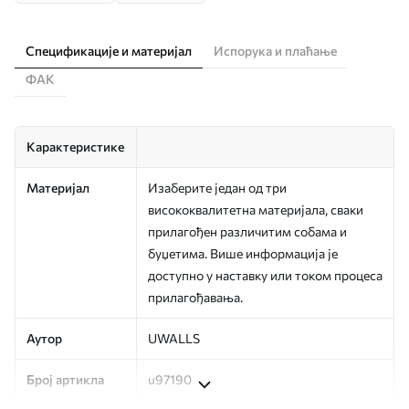
Спецификације и материјал
Испорука и плаћање
ФАК
Карактеристике
Материјал
Изаберите један од три
висококвалитетна материјала, сваки
прилагођен различитим собама и
буџетима. Више информација је
доступно у наставку или током процеса
прилагођавања.
Аутор
UWALLS
Број артикла
u97190