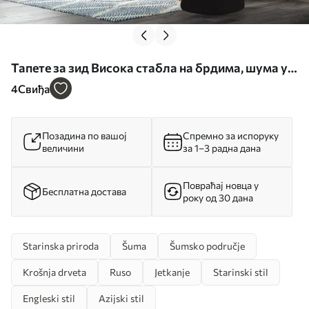
Тапете за зид Висока стабла на брдима, шума у ​​
магли бр. u97190
4
Свиђа
Позадина по вашој
Спремно за испоруку
величини
за 1–3 радна дана
Повраћај новца у
Бесплатна достава
року од 30 дана
Starinska priroda
Šuma
Šumsko područje
Krošnja drveta
Ruso
Jetkanje
Starinski stil
Engleski stil
Azijski stil