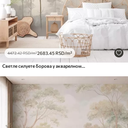
2683
.45
RSD
/m²
4472
.42
RSD
/m²
Светле силуете борова у акварелном стилу