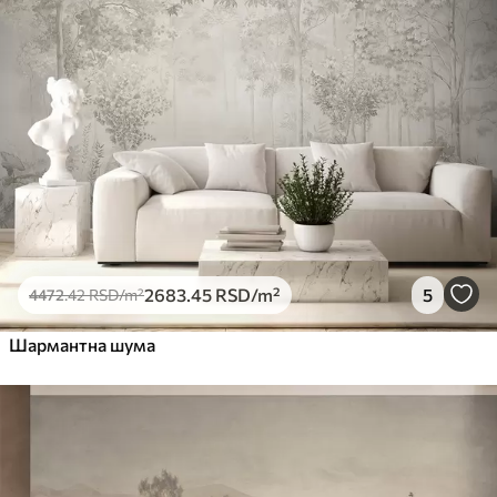
Премиум
5525
.00
3315
.00
RSD
/m²
Премиум
6333
.33
3800
.00
RSD
/m²
Peel and Stick
8166
.67
4900
.00
RSD
/m²
2683
.45
RSD
/m²
5
4472
.42
RSD
/m²
Шармантна шума