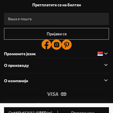
Претплатите се на билтен
Пријави се
Промените језик
О производу
О компанији
Уредите дозволе колачића
© 2011- 2026 Uwalls . Сва права задржана. Управља KLW
од
4472
.42
2683
.45
RSD
/m²
Прикажи цену