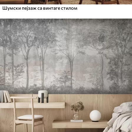
Шумски пејзаж са винтаге стилом