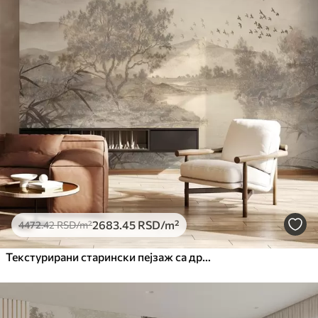
2683
.45
RSD
/m²
4472
.42
RSD
/m²
Текстурирани старински пејзаж са дрветом у близини реке и облачним небом, природна уметност у тоновима сепије