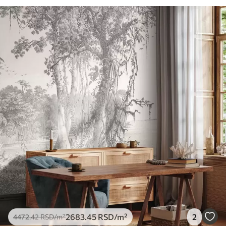
2683
.45
RSD
/m²
2
4472
.42
RSD
/m²