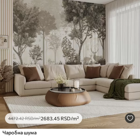
2683
.45
RSD
/m²
4472
.42
RSD
/m²
Чаробна шума