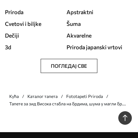
Priroda
Apstraktni
Cvetovi i biljke
Šuma
Dečiji
Akvarelne
3d
Priroda japanski vrtovi
ПОГЛЕДАЈ СВЕ
Кућа
Каталог тапета
Fototapeti Priroda
Тапете за зид Висока стабла на брдима, шума у ​​магли бр.
u97190