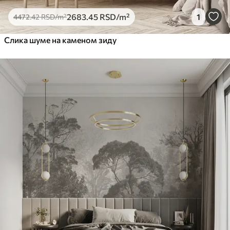
2683
.45
RSD
/m²
1
4472
.42
RSD
/m²
Слика шуме на каменом зиду