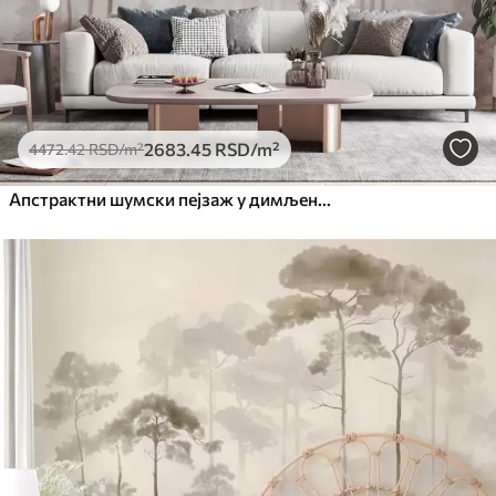
2683
.45
RSD
/m²
4472
.42
RSD
/m²
Апстрактни шумски пејзаж у димљеним беж тоновима са осећајем дубине