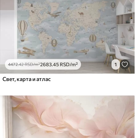
2683
.45
RSD
/m²
1
4472
.42
RSD
/m²
Свет, карта и атлас