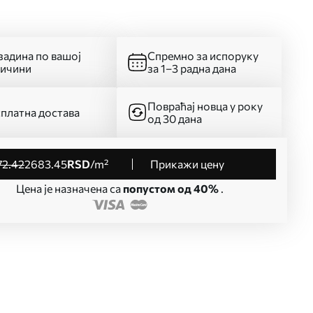
адина по вашој
Спремно за испоруку
личини
за 1–3 радна дана
Повраћај новца у року
платна достава
од 30 дана
72
.42
2683
.45
RSD
/m²
Прикажи цену
Цена је назначена са
попустом од 40%
.