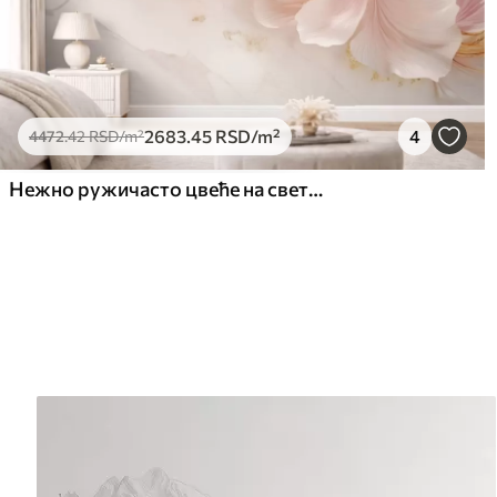
2683
.45
RSD
/m²
4
4472
.42
RSD
/m²
Нежно ружичасто цвеће на светлој позадини