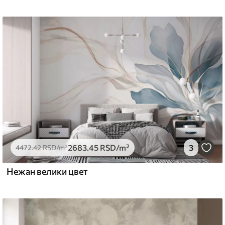
2683
.45
RSD
/m²
3
4472
.42
RSD
/m²
Нежан велики цвет