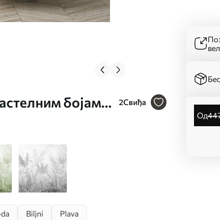
Поз
ве
Бес
пастелним бојама
2
Свиђа
од
44
oda
Biljni
Plava