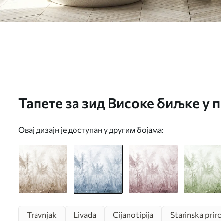
Тапете за зид Високе биљке у 
у плавим бојама бр. u93903v1
Овај дизајн је доступан у другим бојама:
Travnjak
Livada
Cijanotipija
Starinska prir