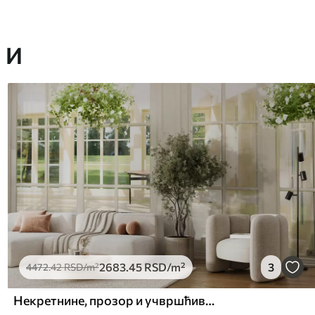
 И
2683
.45
RSD
/m²
3
4472
.42
RSD
/m²
Некретнине, прозор и учвршћивање