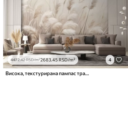
2683
.45
RSD
/m²
4
4472
.42
RSD
/m²
Висока, текстурирана пампас трава у меким, топлим, неутралним тоновима, са замућеном, светлом позадином