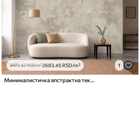
2683
.45
RSD
/m²
1
4472
.42
RSD
/m²
Минималистичка апстрактна текстура четкице у беж тоновима