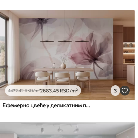
2683
.45
RSD
/m²
3
4472
.42
RSD
/m²
Ефемерно цвеће у деликатним пастелним бојама