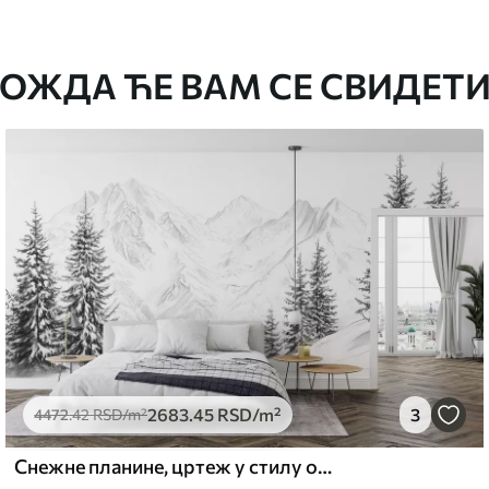
епак за тапете.
ОЖДА ЋЕ ВАМ СЕ СВИДЕТИ
стити меким сунђером. Позадине са
могу се очистити водом.
емиум
5
.00
3315
.00
RSD
/m²
2683
.45
RSD
/m²
3
l and Stick
4472
.42
RSD
/m²
6
.67
4900
.00
RSD
/m²
Снежне планине, цртеж у стилу оловке, минимализам, шума, природа