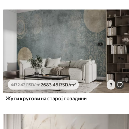
2683
.45
RSD
/m²
3
4472
.42
RSD
/m²
Жути кругови на старој позадини