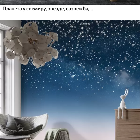
Планета у свемиру, звезде, сазвежђа, космички