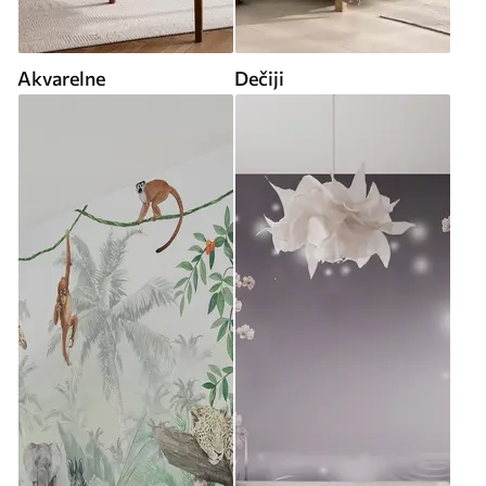
Akvarelne
Dečiji