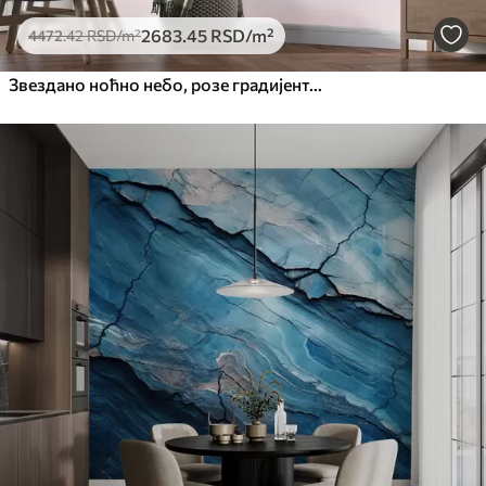
2683
.45
RSD
/m²
4472
.42
RSD
/m²
Звездано ноћно небо, розе градијент, космички, сазвежђа