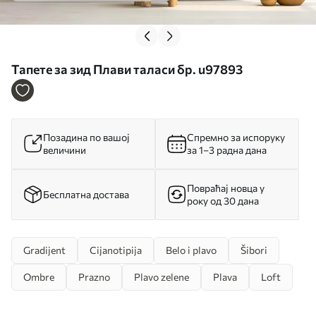
Тапете за зид Плави таласи бр. u97893
Позадина по вашој
Спремно за испоруку
величини
за 1–3 радна дана
Повраћај новца у
Бесплатна достава
року од 30 дана
Gradijent
Cijanotipija
Belo i plavo
Šibori
Ombre
Prazno
Plavo zelene
Plava
Loft