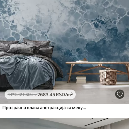
2683
.45
RSD
/m²
4472
.42
RSD
/m²
Прозрачна плава апстракција са мехурићима у стилу акварела