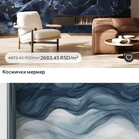
2683
.45
RSD
/m²
4472
.42
RSD
/m²
Космички мермер