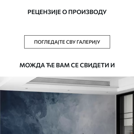
ширине до 50 цм.
РЕЦЕНЗИЈЕ О ПРОИЗВОДУ
Додатно
Можете додати лак и/или лепак за
тапете.
Чишћење
Тапета се може нежно очистити меким
ПОГЛЕДАЈТЕ СВУ ГАЛЕРИЈУ
сунђером. Позадине са завршном
обрадом лакова могу се очистити
водом.
МОЖДА ЋЕ ВАМ СЕ СВИДЕТИ И
Начин примене
Беспрекорна апликација
Доступни материјали
Стандард
4472
.42
2683
.45
RSD
/m²