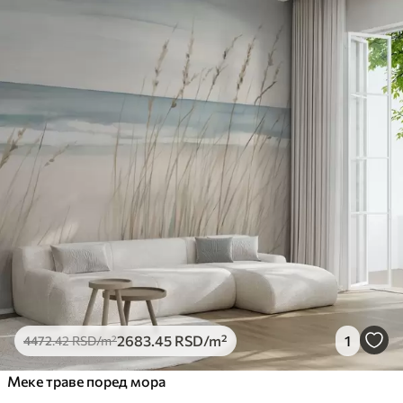
2683
.45
RSD
/m²
1
4472
.42
RSD
/m²
Меке траве поред мора