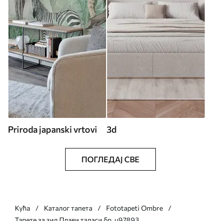
Priroda japanski vrtovi
3d
ПОГЛЕДАЈ СВЕ
Кућа
Каталог тапета
Fototapeti Ombre
Тапете за зид Плави таласи бр. u97893