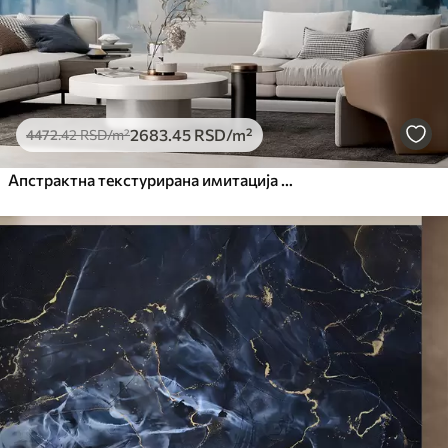
2683
.45
RSD
/m²
4472
.42
RSD
/m²
Апстрактна текстурирана имитација пејзажног сликарства са плавим и белим потезима четкице, модерни стил