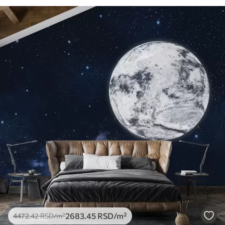
2683
.45
RSD
/m²
4472
.42
RSD
/m²