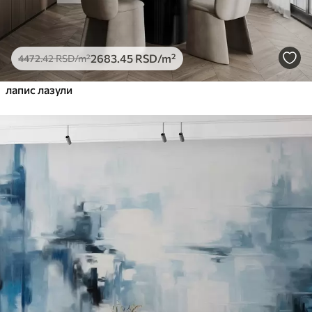
2683
.45
RSD
/m²
4472
.42
RSD
/m²
лапис лазули