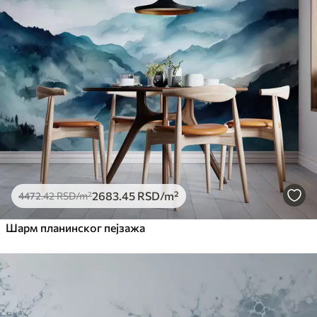
2683
.45
RSD
/m²
4472
.42
RSD
/m²
Шарм планинског пејзажа