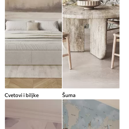
Cvetovi i biljke
Šuma