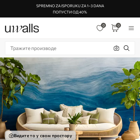
SPREMNO ZA ISPORUKU ZA 1–3 DANA
ПОПУСТИ ОД 40%
0
0
Видите то у свом простору