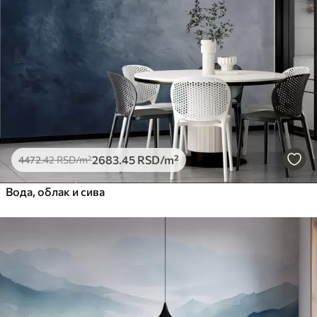
Премиум
5525
.00
3315
.00
RSD
/m²
Премиум
6333
.33
3800
.00
RSD
/m²
Peel and Stick
8166
.67
4900
.00
RSD
/m²
2683
.45
RSD
/m²
4472
.42
RSD
/m²
Вода, облак и сива