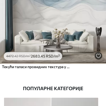
2683
.45
RSD
/m²
4472
.42
RSD
/m²
Текући таласи провидних текстура у нијансама тамно плаве, светлоплаве и беле на светлој позадини
ПОПУЛАРНЕ КАТЕГОРИЈЕ