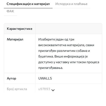
Спецификације и материјал
Испорука и плаћање
ФАК
Карактеристике
Материјал
Изаберите један од три
висококвалитетна материјала, сваки
прилагођен различитим собама и
буџетима. Више информација је
доступно у наставку или током процеса
прилагођавања.
Аутор
UWALLS
Број артикла
u97893
Производња
Слика се штампа у вашој наведеној
величини, исечена на идентичне траке