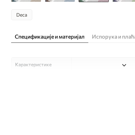
Deca
Спецификације и материјал
Испорука и пла
Карактеристике
Материјал
Изаберите један од три ви
прилагођен различитим со
доступно у наставку или 
Аутор
UWALLS
Број артикла
u93763v2