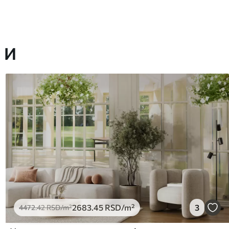
 И
2683
.45
RSD
/m²
3
4472
.42
RSD
/m²