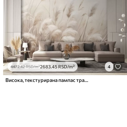
2683
.45
RSD
/m²
4
4472
.42
RSD
/m²
Висока, текстурирана пампас трава у меким, топлим, неутралним тоновима, са замућеном, светлом позадином