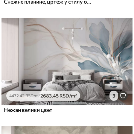
Снежне планине, цртеж у стилу оловке, минимализам, шума, природа
2683
.45
RSD
/m²
3
4472
.42
RSD
/m²
Нежан велики цвет