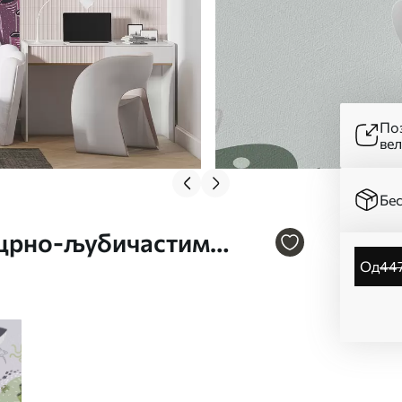
Поз
ве
Бес
у црно-љубичастим
од
44