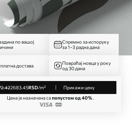
адина по вашој
Спремно за испоруку
личини
за 1–3 радна дана
Повраћај новца у року
платна достава
од 30 дана
72
.42
2683
.45
RSD
/m²
Прикажи цену
Цена је назначена са
попустом од 40%
.