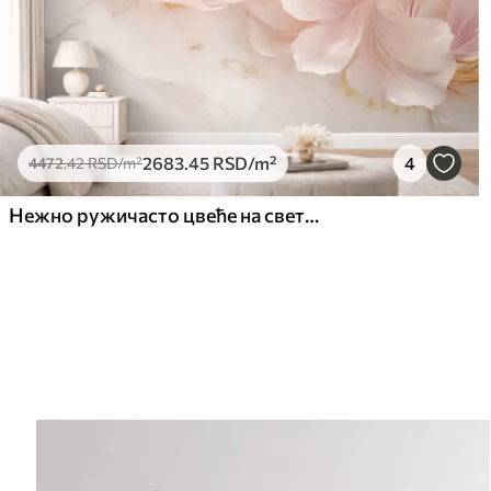
2683
.45
RSD
/m²
4
4472
.42
RSD
/m²
Нежно ружичасто цвеће на светлој позадини