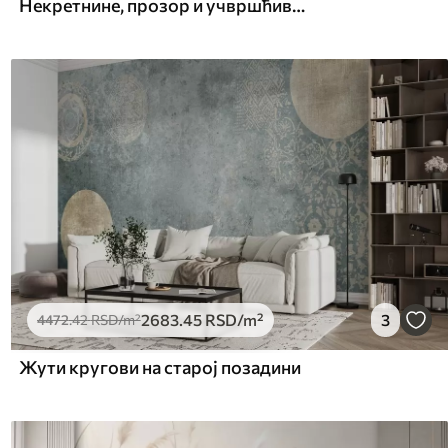
Некретнине, прозор и учвршћивање
2683
.45
RSD
/m²
3
4472
.42
RSD
/m²
Жути кругови на старој позадини