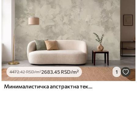
2683
.45
RSD
/m²
1
4472
.42
RSD
/m²
Минималистичка апстрактна текстура четкице у беж тоновима