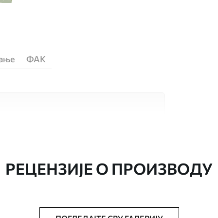
ћање
ФАК
сококвалитетна материјала, сваки
бама и буџетима. Више информација је
током процеса прилагођавања.
РЕЦЕНЗИЈЕ О ПРОИЗВОДУ