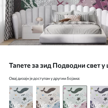
Тапете за зид Подводни свет 
бојама бр. u93763v2
Овај дизајн је доступан у другим бојама: