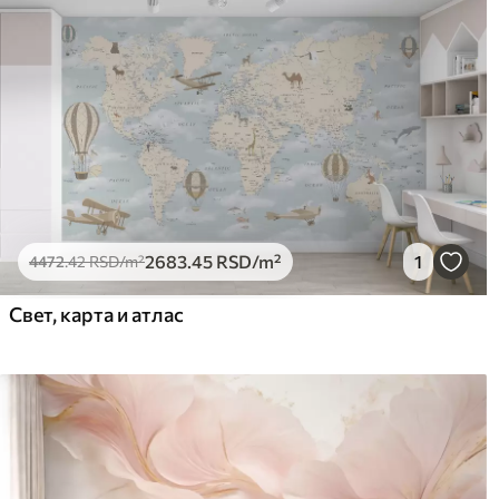
2683
.45
RSD
/m²
1
4472
.42
RSD
/m²
Свет, карта и атлас