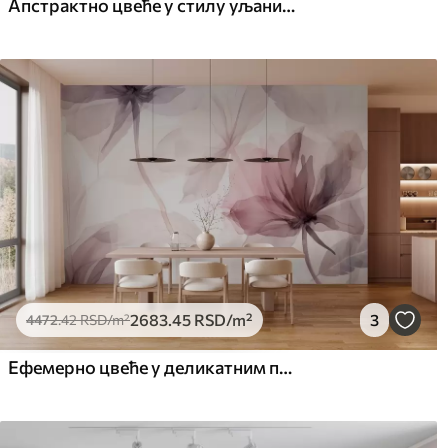
Апстрактно цвеће у стилу уљаних слика у меким тоновима
2683
.45
RSD
/m²
3
4472
.42
RSD
/m²
Ефемерно цвеће у деликатним пастелним бојама