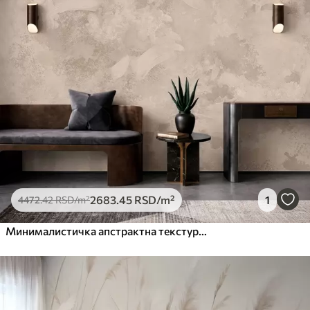
2683
.45
RSD
/m²
1
4472
.42
RSD
/m²
Минималистичка апстрактна текстура четкице у беж тоновима