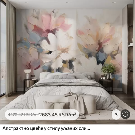
Доступни материјали
Стандард
4472
.42
2683
.45
RSD
/m²
Премиум
5525
.00
3315
.00
RSD
/m²
Премиум
6333
.33
3800
.00
RSD
/m²
Peel and Stick
8166
.67
4900
.00
RSD
/m²
2683
.45
RSD
/m²
3
4472
.42
RSD
/m²
Апстрактно цвеће у стилу уљаних слика у меким тоновима