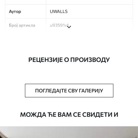
Аутор
UWALLS
Број артикла
u93591v1
Производња
Слика се штампа у вашој наведеној
величини, исечена на идентичне траке
ширине до 50 цм.
РЕЦЕНЗИЈЕ О ПРОИЗВОДУ
Додатно
Можете додати лак и/или лепак за
тапете.
Чишћење
Тапета се може нежно очистити меким
ПОГЛЕДАЈТЕ СВУ ГАЛЕРИЈУ
сунђером. Позадине са завршном
обрадом лакова могу се очистити
водом.
МОЖДА ЋЕ ВАМ СЕ СВИДЕТИ И
Начин примене
Беспрекорна апликација