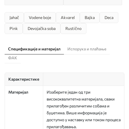
Jahač
Vodene boje
Akvarel
Bajka
Deca
Pink
Devojačka soba
Rustično
Спецификације и материјал
Испорука и плаћање
ФАК
Карактеристике
Материјал
Изаберите један од три
висококвалитетна материјала, сваки
прилагођен различитим собама и
буџетима. Више информација је
доступно у наставку или током процеса
прилагођавања.