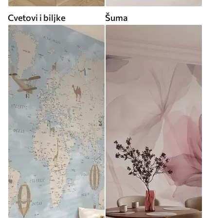
Cvetovi i biljke
Šuma