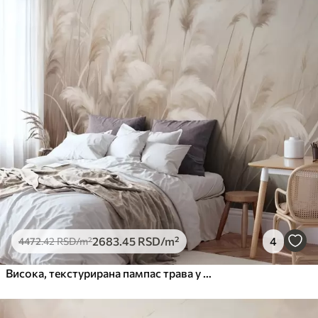
2683
.45
RSD
/m²
4
4472
.42
RSD
/m²
Висока, текстурирана пампас трава у меким, топлим, неутралним тоновима, са замућеном, светлом позадином