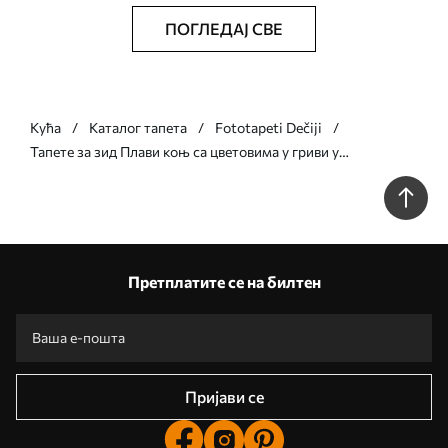
ПОГЛЕДАЈ СВЕ
Кућа
Каталог тапета
Fototapeti Dečiji
Тапете за зид Плави коњ са цветовима у гриви у
љубичастим бојама бр. u93591v1
Претплатите се на билтен
Пријави се