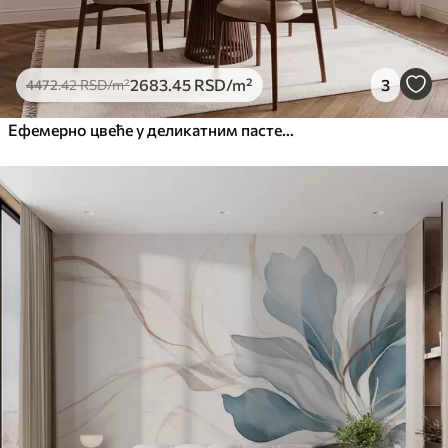
2683
.45
RSD
/m²
3
4472
.42
RSD
/m²
Ефемерно цвеће у деликатним пастелним бојама