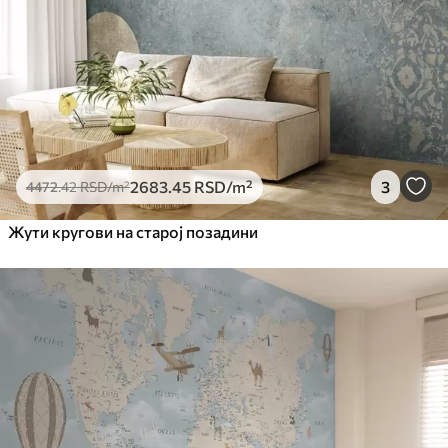
2683
.45
RSD
/m²
3
4472
.42
RSD
/m²
Жути кругови на старој позадини