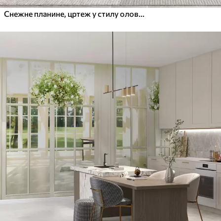
Снежне планине, цртеж у стилу оловке, минимализам, шума, природа