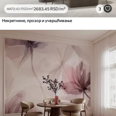
2683
.45
RSD
/m²
3
4472
.42
RSD
/m²
Некретнине, прозор и учвршћивање