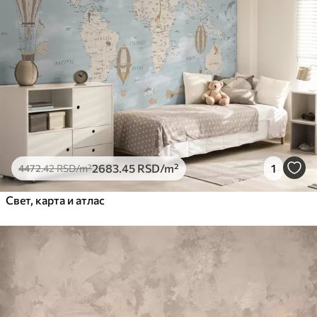
2683
.45
RSD
/m²
1
4472
.42
RSD
/m²
Свет, карта и атлас