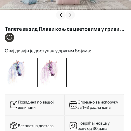
Тапете за зид Плави коњ са цветовима у гриви у
љубичастим бојама бр. u93591v1
Овај дизајн је доступан у другим бојама:
Позадина по вашој
Спремно за испоруку
величини
за 1–3 радна дана
Повраћај новца у
Бесплатна достава
року од 30 дана