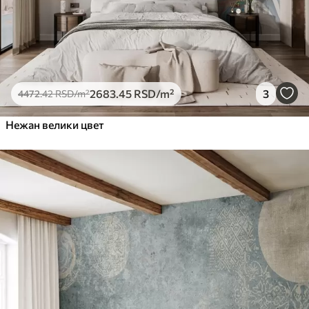
2683
.45
RSD
/m²
3
4472
.42
RSD
/m²
Нежан велики цвет