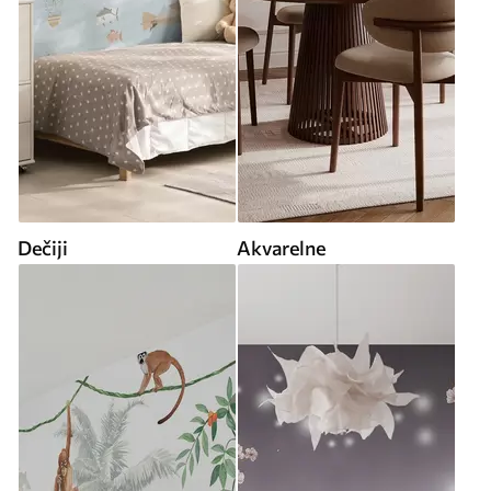
Dečiji
Akvarelne