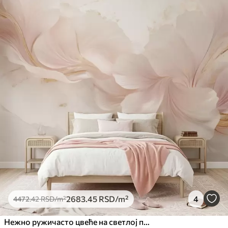
2683
.45
RSD
/m²
4
4472
.42
RSD
/m²
Нежно ружичасто цвеће на светлој позадини