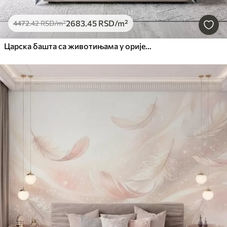
2683
.45
RSD
/m²
4472
.42
RSD
/m²
Царска башта са животињама у оријенталном стилу — мајмуном, леопардом, тигром, пауном и чапљом