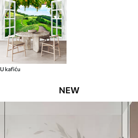
U kafiću
NEW