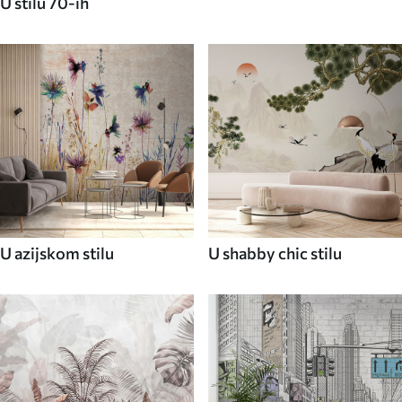
U stilu 70-ih
U azijskom stilu
U shabby chic stilu