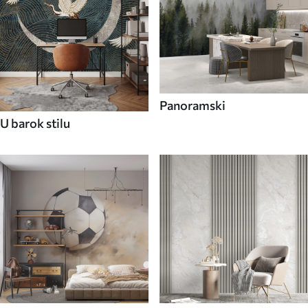
Panoramski
U barok stilu