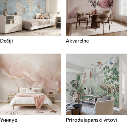
Dečiji
Akvarelne
Уникуе
Priroda japanski vrtovi