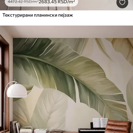
2683
.45
RSD
/m²
4472
.42
RSD
/m²
Текстурирани планински пејзаж