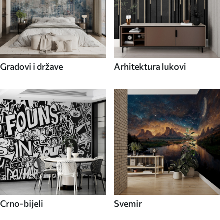
Gradovi i države
Arhitektura lukovi
Crno-bijeli
Svemir