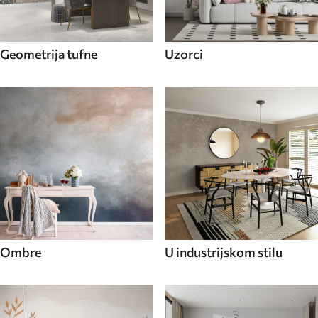
Geometrija tufne
Uzorci
Ombre
U industrijskom stilu