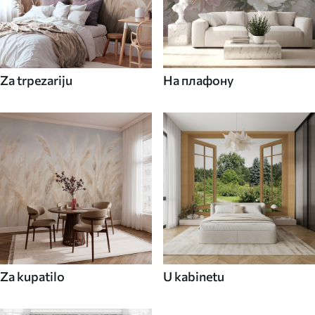
Za trpezariju
На плафону
Za kupatilo
U kabinetu