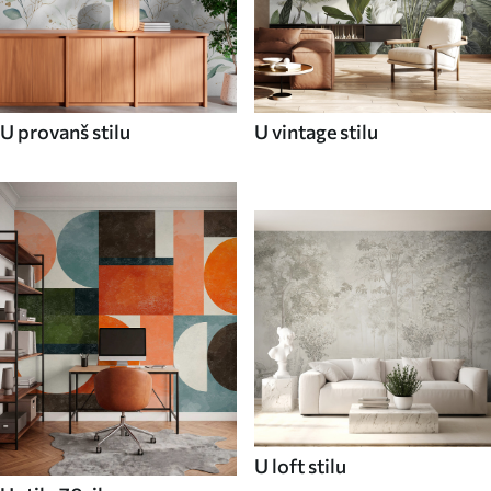
U provanš stilu
U vintage stilu
U loft stilu