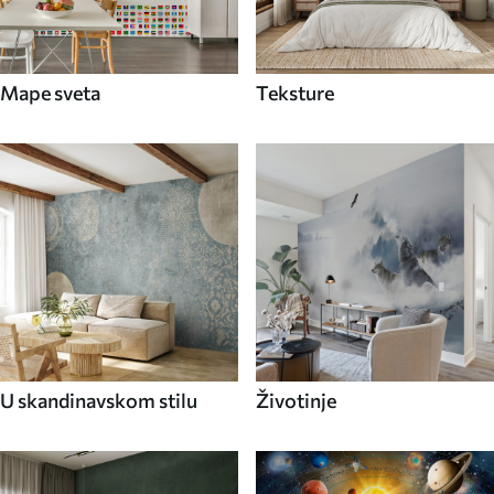
Mape sveta
Teksture
U skandinavskom stilu
Životinje