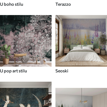
U boho stilu
Terazzo
U pop art stilu
Seoski