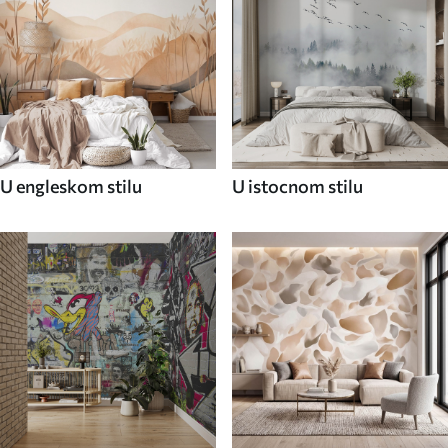
U engleskom stilu
U istocnom stilu