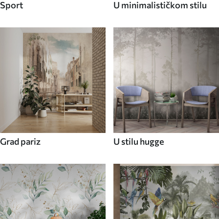
Sport
U minimalističkom stilu
Grad pariz
U stilu hugge