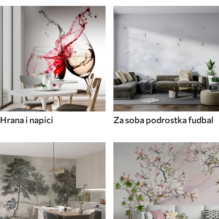
Hrana i napici
Za soba podrostka fudbal