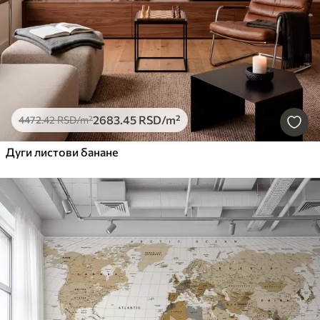
2683
.45
RSD
/m²
4472
.42
RSD
/m²
Дуги листови банане