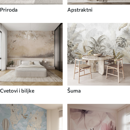
Priroda
Apstraktni
Cvetovi i biljke
Šuma