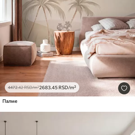
2683
.45
RSD
/m²
4472
.42
RSD
/m²
Палме