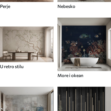
Perje
Nebesko
U retro stilu
More i okean