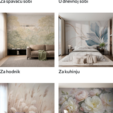
Za spavaću sobi
U dnevnoj sobi
Za hodnik
Za kuhinju