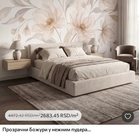
2683
.45
RSD
/m²
4472
.42
RSD
/m²
Прозрачни божури у нежним пудерасто-беж тоновима