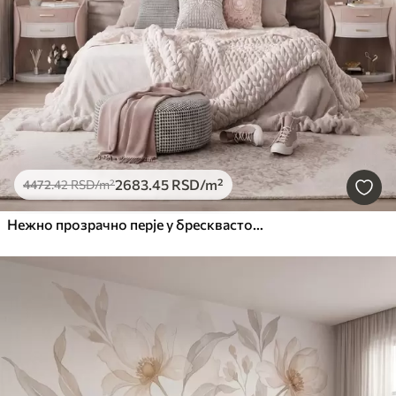
2683
.45
RSD
/m²
4472
.42
RSD
/m²
Нежно прозрачно перје у бресквасто-ружичастој измаглици са сјајем