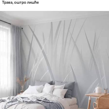
Трава, оштро лишће