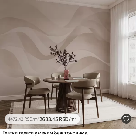
2683
.45
RSD
/m²
4472
.42
RSD
/m²
Глатки таласи у меким беж тоновима у стилу акварела