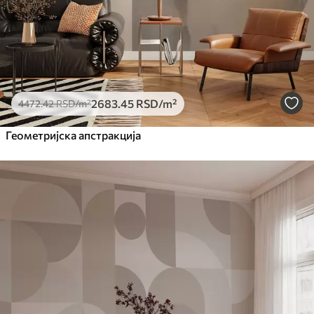
2683
.45
RSD
/m²
4472
.42
RSD
/m²
Геометријска апстракција