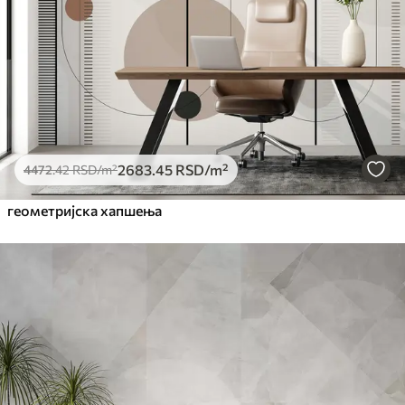
Премиум
6333
.33
3800
.00
RSD
/m²
Peel and Stick
8166
.67
4900
.00
RSD
/m²
2683
.45
RSD
/m²
4472
.42
RSD
/m²
геометријска хапшења