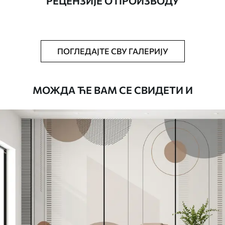
РЕЦЕНЗИЈЕ О ПРОИЗВОДУ
Додатно
Можете додати лак и/или лепак за
тапете.
Чишћење
Тапета се може нежно очистити меким
ПОГЛЕДАЈТЕ СВУ ГАЛЕРИЈУ
сунђером. Позадине са завршном
обрадом лакова могу се очистити
водом.
МОЖДА ЋЕ ВАМ СЕ СВИДЕТИ И
Начин примене
Беспрекорна апликација
Доступни материјали
Стандард
4472
.42
2683
.45
RSD
/m²
Премиум
5525
.00
3315
.00
RSD
/m²