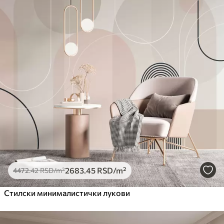
2683
.45
RSD
/m²
4472
.42
RSD
/m²
Стилски минималистички лукови