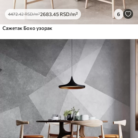
2683
.45
RSD
/m²
6
4472
.42
RSD
/m²
Сажетак Бохо узорак