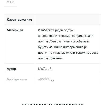
ФАК
Карактеристике
Материјал
Изаберите један од три
висококвалитетна материјала, сваки
прилагођен различитим собама и
буџетима. Више информација је
доступно у наставку или током процеса
прилагођавања.
Аутор
UWALLS
Број артикла
u95373
Производња
Слика се штампа у вашој наведеној
величини, исечена на идентичне траке
ширине до 50 цм.