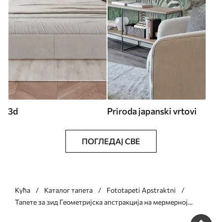
3d
Priroda japanski vrtovi
ПОГЛЕДАЈ СВЕ
Кућа
Каталог тапета
Fototapeti Apstraktni
Тапете за зид Геометријска апстракција на мермерној
позадини у пастелним бојама бр. u95373