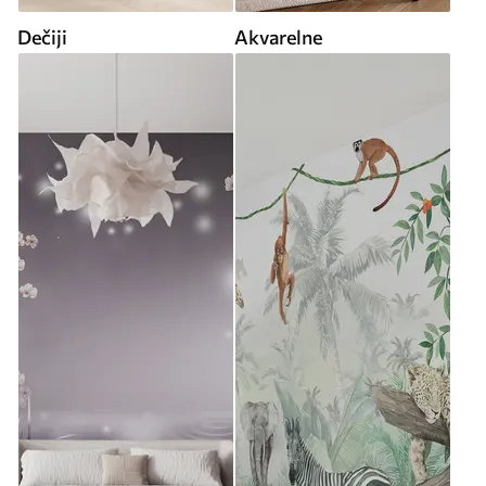
Dečiji
Akvarelne