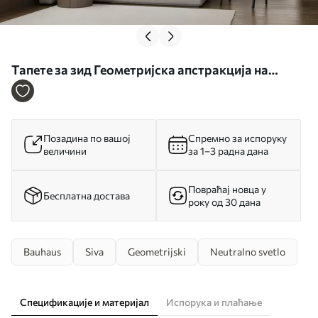
Тапете за зид Геометријска апстракција на
мермерној позадини у пастелним бојама бр.
u95373
Позадина по вашој
Спремно за испоруку
величини
за 1–3 радна дана
Повраћај новца у
Бесплатна достава
року од 30 дана
Bauhaus
Siva
Geometrijski
Neutralno svetlo
Спецификације и материјал
Испорука и плаћање