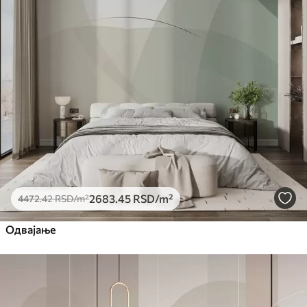
2683
.45
RSD
/m²
4472
.42
RSD
/m²
Одвајање