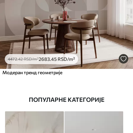
2683
.45
RSD
/m²
4472
.42
RSD
/m²
Модеран тренд геометрије
ПОПУЛАРНЕ КАТЕГОРИЈЕ