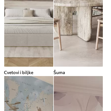
Cvetovi i biljke
Šuma