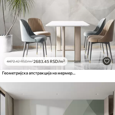
2683
.45
RSD
/m²
4472
.42
RSD
/m²
Геометријска апстракција на мермерној позадини у пастелним бојама