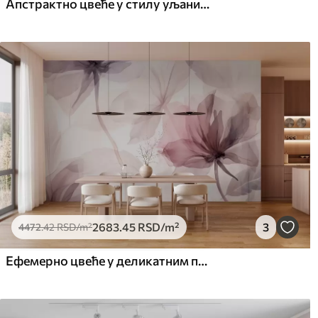
Апстрактно цвеће у стилу уљаних слика у меким тоновима
2683
.45
RSD
/m²
3
4472
.42
RSD
/m²
Ефемерно цвеће у деликатним пастелним бојама