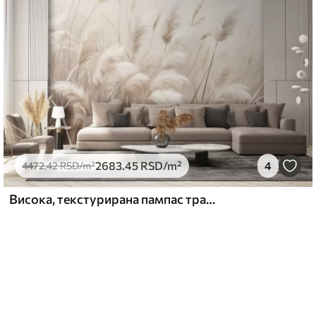
2683
.45
RSD
/m²
4
4472
.42
RSD
/m²
Висока, текстурирана пампас трава у меким, топлим, неутралним тоновима, са замућеном, светлом позадином