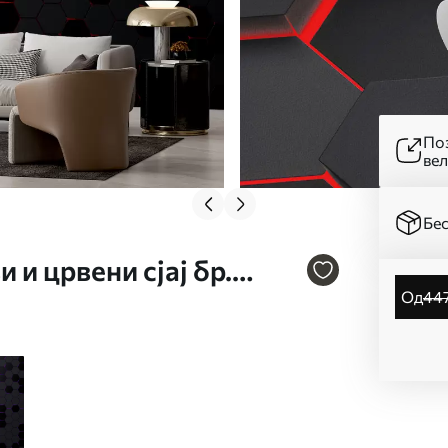
Поз
ве
Бес
 и црвени сјај бр.
од
44