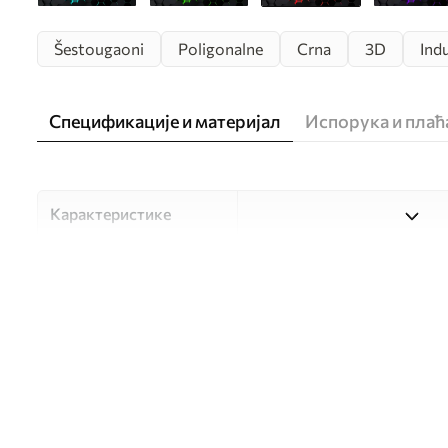
Šestougaoni
Poligonalne
Crna
3D
Indu
Спецификације и материјал
Испорука и пла
Карактеристике
Материјал
Изаберите један од три ви
прилагођен различитим со
доступно у наставку или 
Аутор
UWALLS
Број артикла
u93618v2