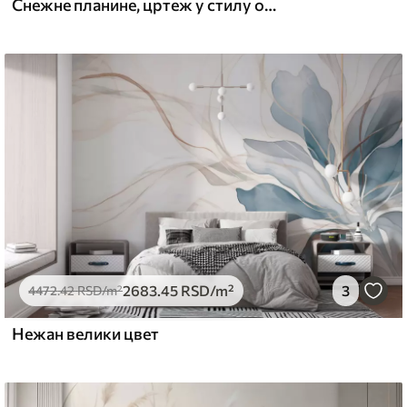
Снежне планине, цртеж у стилу оловке, минимализам, шума, природа
2683
.45
RSD
/m²
3
4472
.42
RSD
/m²
Нежан велики цвет