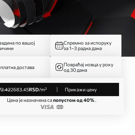
адина по вашој
Спремно за испоруку
личини
за 1–3 радна дана
Повраћај новца у року
платна достава
од 30 дана
72
.42
2683
.45
RSD
/m²
Прикажи цену
Цена је назначена са
попустом од 40%
.