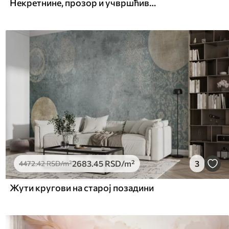
Некретнине, прозор и учвршћивање
2683
.45
RSD
/m²
3
4472
.42
RSD
/m²
Жути кругови на старој позадини