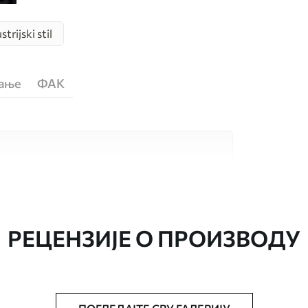
strijski stil
ћање
ФАК
сококвалитетна материјала, сваки
бама и буџетима. Више информација је
током процеса прилагођавања.
РЕЦЕНЗИЈЕ О ПРОИЗВОДУ