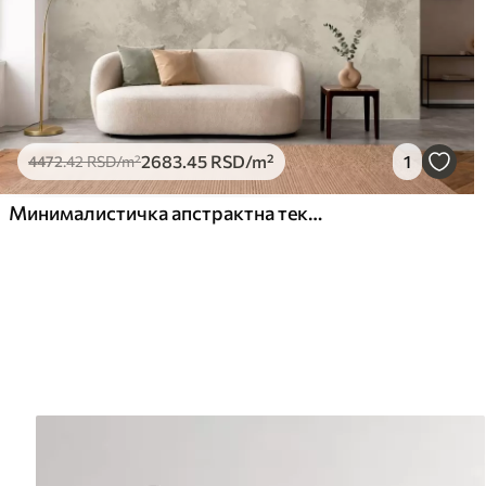
2683
.45
RSD
/m²
1
4472
.42
RSD
/m²
Минималистичка апстрактна текстура четкице у беж тоновима