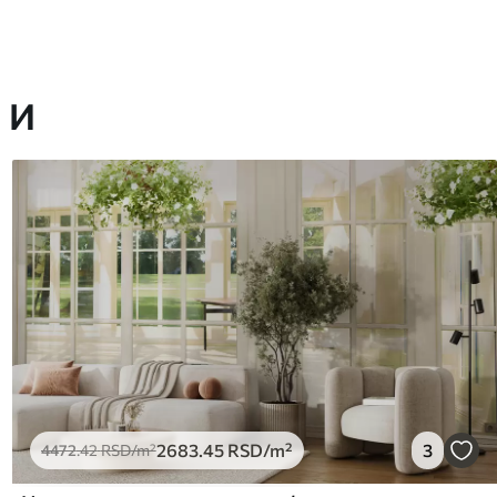
 И
2683
.45
RSD
/m²
3
4472
.42
RSD
/m²