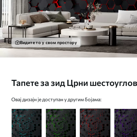
Видите то у свом простору
Тапете за зид Црни шестоуглови
u93618v2
Овај дизајн је доступан у другим бојама: