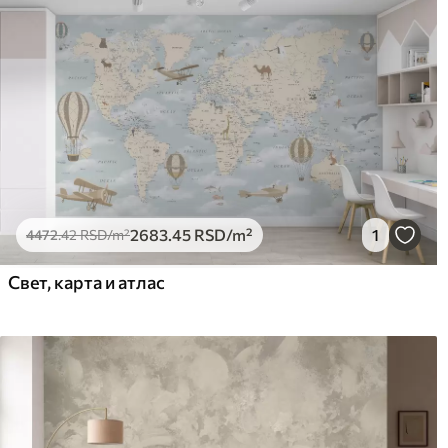
2683
.45
RSD
/m²
1
4472
.42
RSD
/m²
Свет, карта и атлас