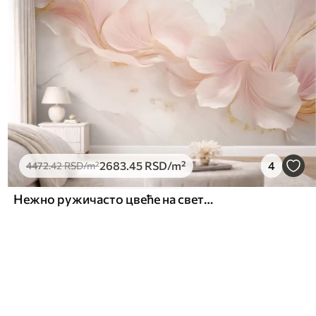
2683
.45
RSD
/m²
4
4472
.42
RSD
/m²
Нежно ружичасто цвеће на светлој позадини