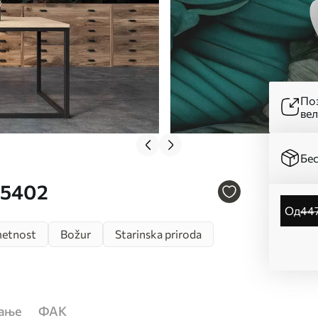
Поз
ве
Бес
75402
од
44
metnost
Božur
Starinska priroda
ћање
ФАК