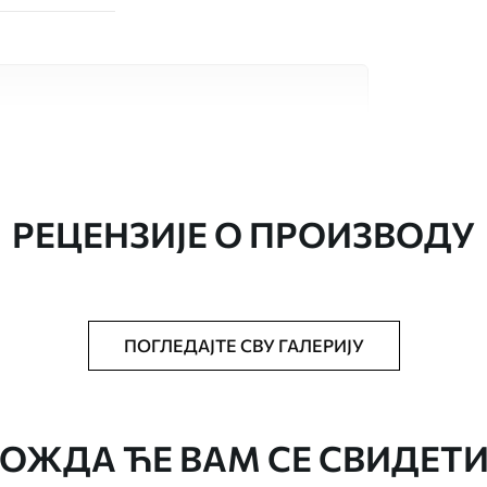
сококвалитетна материјала, сваки
бама и буџетима. Више информација је
током процеса прилагођавања.
РЕЦЕНЗИЈЕ О ПРОИЗВОДУ
ПОГЛЕДАЈТЕ СВУ ГАЛЕРИЈУ
аведеној величини, исечена на идентичне
епак за тапете.
ОЖДА ЋЕ ВАМ СЕ СВИДЕТИ
стити меким сунђером. Позадине са