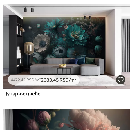
2683
.45
RSD
/m²
4472
.42
RSD
/m²
Јутарње цвеће