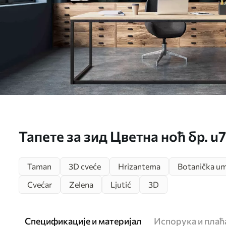
Тапете за зид Цветна ноћ бр. u
Taman
3D cveće
Hrizantema
Botanička u
Cvećar
Zelena
Ljutić
3D
Спецификације и материјал
Испорука и пла