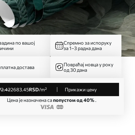
адина по вашој
Спремно за испоруку
личини
за 1–3 радна дана
Повраћај новца у року
платна достава
од 30 дана
72
.42
2683
.45
RSD
/m²
Прикажи цену
Цена је назначена са
попустом од 40%
.