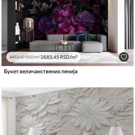
2683
.45
RSD
/m²
4472
.42
RSD
/m²
Букет величанствених пенија