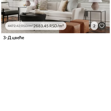
2683
.45
RSD
/m²
2
4472
.42
RSD
/m²
3-Д цвеће