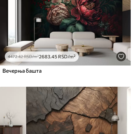
2683
.45
RSD
/m²
4472
.42
RSD
/m²
Вечерња башта