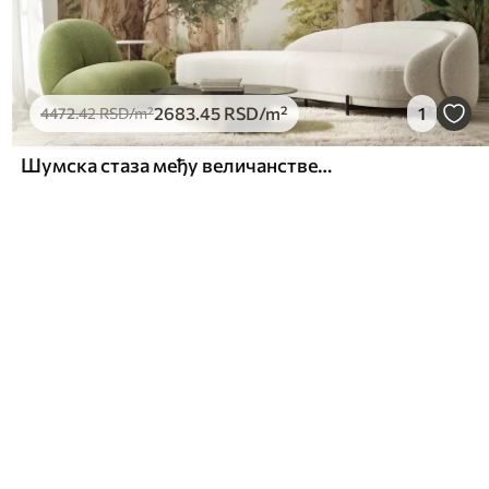
2683
.45
RSD
/m²
1
4472
.42
RSD
/m²
Шумска стаза међу величанственим дрвећем у акварелном стилу