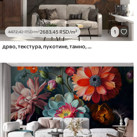
2683
.45
RSD
/m²
1
4472
.42
RSD
/m²
дрво, текстура, пукотине, тамно, кора, површина