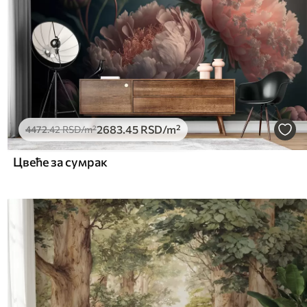
2683
.45
RSD
/m²
4472
.42
RSD
/m²
Цвеће за сумрак