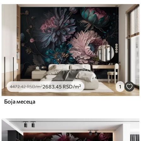
могу се очистити водом.
емиум
5
.00
3315
.00
RSD
/m²
2683
.45
RSD
/m²
1
l and Stick
4472
.42
RSD
/m²
6
.67
4900
.00
RSD
/m²
Боја месеца