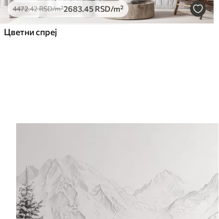
2683
.45
RSD
/m²
4472
.42
RSD
/m²
Цветни спреј